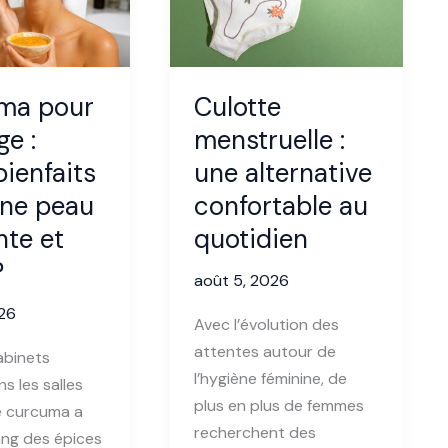
mieux
comprendre
on
ses
émotions
ma pour
Culotte
?
ge :
menstruelle :
bienfaits
une alternative
une peau
confortable au
nte et
quotidien
?
août 5, 2026
026
Avec l’évolution des
attentes autour de
abinets
l’hygiène féminine, de
 les salles
plus en plus de femmes
le curcuma a
recherchent des
rang des épices