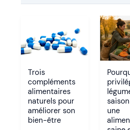
Trois
Pourq
compléments
privilé
alimentaires
légum
naturels pour
saison
améliorer son
une
bien-être
alimen
saine 