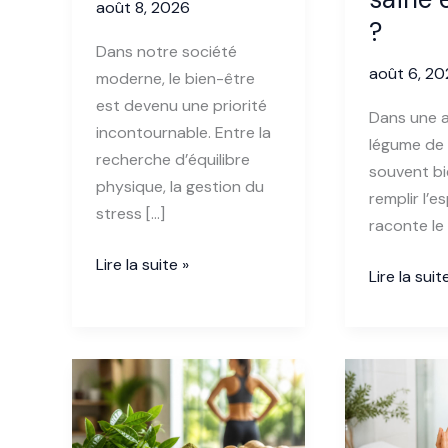
août 8, 2026
?
Dans notre société
août 6, 2
moderne, le bien-être
est devenu une priorité
Dans une a
incontournable. Entre la
légume de 
recherche d’équilibre
souvent bi
physique, la gestion du
remplir l’es
stress […]
raconte le
Trois
Lire la suite »
Pourquoi
Lire la suit
compléments
privilégier
alimentaires
le
naturels
légume
pour
de
améliorer
saison
son
pour