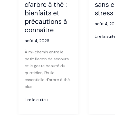
d’arbre à thé :
sans e
bienfaits et
stress
précautions à
août 4, 2
connaître
Feuille
Lire la suit
août 4, 2026
de
soin
À mi-chemin entre le
:
petit flacon de secours
les
et le geste beauté du
étapes
quotidien, l’huile
clés
essentielle d’arbre à thé,
pour
plus
la
remplir
Utilisation
Lire la suite »
sans
des
erreur
huiles