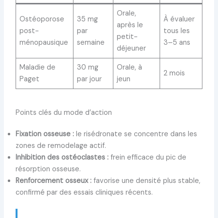
Orale,
Ostéoporose
35 mg
À évaluer
après le
post-
par
tous les
petit-
ménopausique
semaine
3–5 ans
déjeuner
Maladie de
30 mg
Orale, à
2 mois
Paget
par jour
jeun
Points clés du mode d’action
Fixation osseuse :
le risédronate se concentre dans les
zones de remodelage actif.
Inhibition des ostéoclastes :
frein efficace du pic de
résorption osseuse.
Renforcement osseux :
favorise une densité plus stable,
confirmé par des essais cliniques récents.