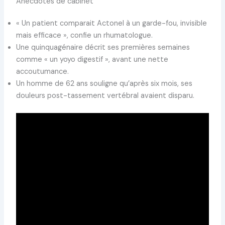
Anecdotes de cabinet
« Un patient comparait Actonel à un garde-fou, invisible
mais efficace », confie un rhumatologue.
Une quinquagénaire décrit ses premières semaines
comme « un yoyo digestif », avant une nette
accoutumance.
Un homme de 62 ans souligne qu’après six mois, ses
douleurs post-tassement vertébral avaient disparu.