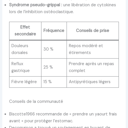
Syndrome pseudo-grippal :
une libération de cytokines
lors de l’inhibition ostéoclastique.
Effet
Fréquence
Conseils de prise
secondaire
Douleurs
Repos modéré et
30 %
dorsales
étirements
Reflux
Prendre après un repas
25 %
gastrique
complet
Fièvre légère
15 %
Antipyrétiques légers
Conseils de la communauté
Biscotte1966 recommande de « prendre un yaourt frais
avant » pour protéger l’estomac.
Decomaison a trouvé un soulagement en buvant de