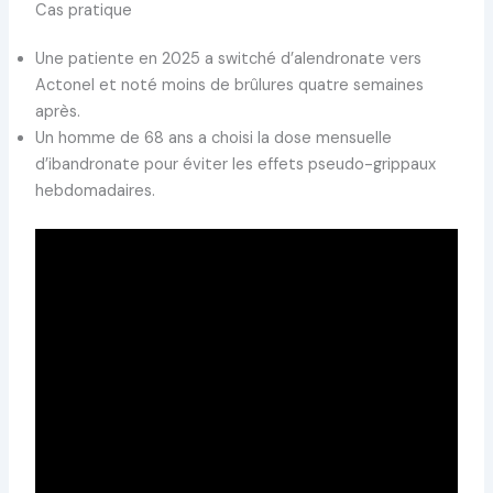
Cas pratique
Une patiente en 2025 a switché d’alendronate vers
Actonel et noté moins de brûlures quatre semaines
après.
Un homme de 68 ans a choisi la dose mensuelle
d’ibandronate pour éviter les effets pseudo-grippaux
hebdomadaires.