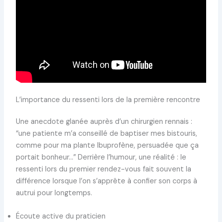
L’importance du ressenti lors de la première rencontre
Une anecdote glanée auprès d’un chirurgien rennais :
“une patiente m’a conseillé de baptiser mes bistouris,
comme pour ma plante Ibuprofène, persuadée que ça
portait bonheur…” Derrière l’humour, une réalité : le
ressenti lors du premier rendez-vous fait souvent la
différence lorsque l’on s’apprête à confier son corps à
autrui pour longtemps.
Écoute active du praticien