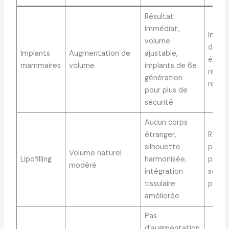
Résultat
immédiat,
Impla
volume
d’un 
Implants
Augmentation de
ajustable,
étrang
mammaires
volume
implants de 6e
réguli
génération
reco
pour plus de
sécurité
Aucun corps
étranger,
Résul
silhouette
prédic
Volume naturel
Lipofilling
harmonisée,
plusie
modéré
intégration
séanc
tissulaire
possi
améliorée
Pas
d’augmentation