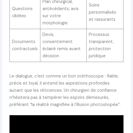
Plan chirurgical,
Soins
Questions
antécédents, avis
personnalisés
ciblées
sur votre
et rassurants
morphologie
Devis,
Processus
Documents
consentement
transparent,
contractuels
éclairé remis avant
protection
décision
juridique
Le dialogue, c’est comme un bon stéthoscope : fiable,
précis et loyal, il entend les aspirations profondes
autant que les réticences. Un chirurgien de confiance
n’hésitera pas à tempérer les espoirs démesurés,
préférant “la réalité magnifiée à l’illusion photoshopée”.