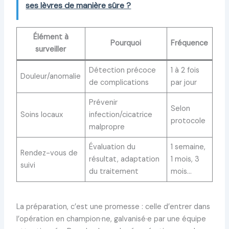
ses lèvres de manière sûre ?
Élément à
Pourquoi
Fréquence
surveiller
Détection précoce
1 à 2 fois
Douleur/anomalie
de complications
par jour
Prévenir
Selon
Soins locaux
infection/cicatrice
protocole
malpropre
Évaluation du
1 semaine,
Rendez-vous de
résultat, adaptation
1 mois, 3
suivi
du traitement
mois…
La préparation, c’est une promesse : celle d’entrer dans
l’opération en champion·ne, galvanisé·e par une équipe