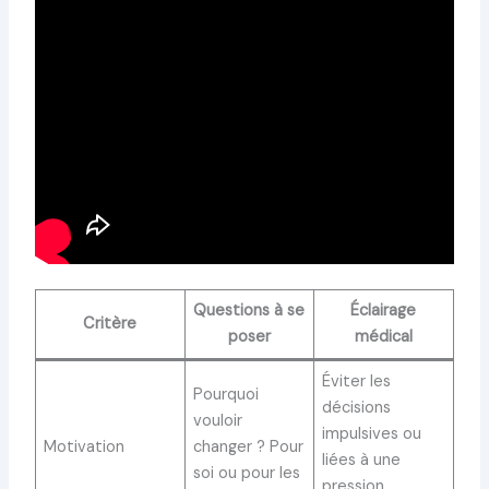
Questions à se
Éclairage
Critère
poser
médical
Éviter les
Pourquoi
décisions
vouloir
impulsives ou
Motivation
changer ? Pour
liées à une
soi ou pour les
pression