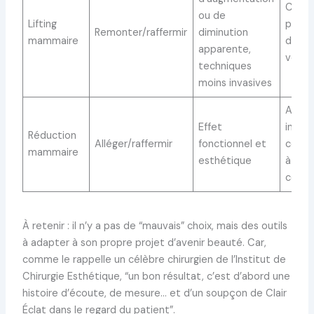
Cicat
ou de
Lifting
possib
Remonter/raffermir
diminution
mammaire
d’eff
apparente,
volu
techniques
moins invasives
Acte 
Effet
invasif
Réduction
Alléger/raffermir
fonctionnel et
conva
mammaire
esthétique
à pre
comp
À retenir : il n’y a pas de “mauvais” choix, mais des outils
à adapter à son propre projet d’avenir beauté. Car,
comme le rappelle un célèbre chirurgien de l’Institut de
Chirurgie Esthétique, “un bon résultat, c’est d’abord une
histoire d’écoute, de mesure… et d’un soupçon de Clair
Éclat dans le regard du patient”.