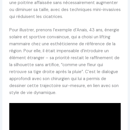
une poitrine affaissée sans nécessairement augmenter
ou diminuer sa taille, avec des techniques mini-invasives
qui réduisent les cicatrices.
Pour illustrer, prenons l’exemple d’Anaïs, 43 ans, énergie
solaire et sportive convaincue, qui a choisi un lifting
mammaire chez une esthéticienne de référence de la
région. Pour elle, il était impensable d’introduire un
élément étranger – sa priorité restait le raffinement de
la silhouette sans artifice, “comme une fleur qui
retrouve sa tige droite après la pluie”. C’est le dialogue
approfondi avec son chirurgien qui lui a permis de
dessiner cette trajectoire sur-mesure, en lien avec son
style de vie dynamique.