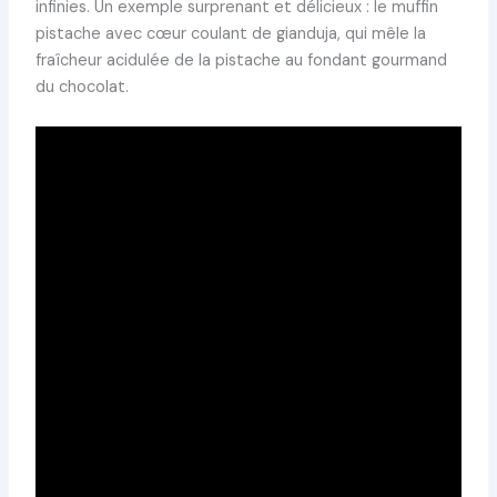
infinies. Un exemple surprenant et délicieux : le muffin
pistache avec cœur coulant de gianduja, qui mêle la
fraîcheur acidulée de la pistache au fondant gourmand
du chocolat.