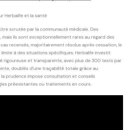
ur Herbalife et la santé
e titre scrutée par la communauté médicale. Des
 mais ils sont exceptionnellement rares au regard des
0 cas recensés, majoritairement résolus après cessation, le
imite à des situations spécifiques. Herbalife investit
ité rigoureuse et transparente, avec plus de 300 tests par
inte, doublés d’une traçabilité totale grâce au
, la prudence impose consultation et conseils
ies préexistantes ou traitements en cours.