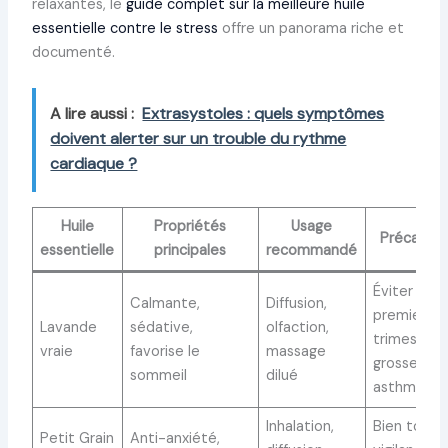
relaxantes, le
guide complet sur la meilleure huile
essentielle contre le stress
offre un panorama riche et
documenté.
A lire aussi :
Extrasystoles : quels symptômes
doivent alerter sur un trouble du rythme
cardiaque ?
Huile
Propriétés
Usage
Précautio
essentielle
principales
recommandé
Éviter
Calmante,
Diffusion,
premier
Lavande
sédative,
olfaction,
trimestre
vraie
favorise le
massage
grossesse,
sommeil
dilué
asthmatiq
Inhalation,
Bien toléré
Petit Grain
Anti-anxiété,