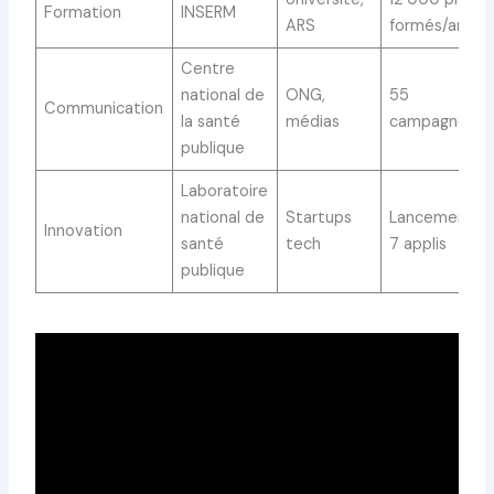
Formation
INSERM
ARS
formés/an
Centre
national de
ONG,
55
Communication
la santé
médias
campagnes/a
publique
Laboratoire
national de
Startups
Lancement d
Innovation
santé
tech
7 applis
publique