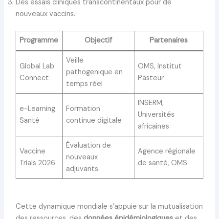
Des essais cliniques transcontinentaux pour de
nouveaux vaccins.
Programme
Objectif
Partenaires
Veille
Global Lab
OMS, Institut
pathogenique en
Connect
Pasteur
temps réel
INSERM,
e-Learning
Formation
Universités
Santé
continue digitale
africaines
Évaluation de
Vaccine
Agence régionale
nouveaux
Trials 2026
de santé, OMS
adjuvants
Cette dynamique mondiale s’appuie sur la mutualisation
des ressources, des
données épidémiologiques
et des