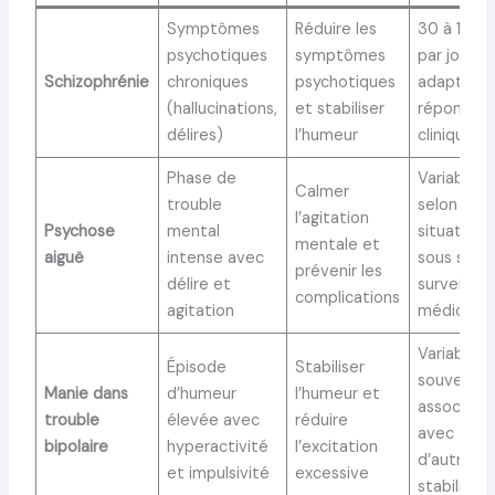
Symptômes
Réduire les
30 à 100 
psychotiques
symptômes
par jour,
Schizophrénie
chroniques
psychotiques
adapté se
(hallucinations,
et stabiliser
réponse
délires)
l’humeur
clinique
Phase de
Variable
Calmer
trouble
selon
l’agitation
Psychose
mental
situation,
mentale et
aiguë
intense avec
sous stric
prévenir les
délire et
surveillan
complications
agitation
médicale
Variable,
Épisode
Stabiliser
souvent e
Manie dans
d’humeur
l’humeur et
associati
trouble
élevée avec
réduire
avec
bipolaire
hyperactivité
l’excitation
d’autres
et impulsivité
excessive
stabilisat