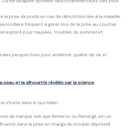
:
La mirtazapine optimise neurotransmetteurs clés pour
te la prise de poids en cas de dénutrition liée à la maladie.
secondaire fréquent à gérer lors de la prise au coucher.
el exploré pour nausées, troubles du sommeil et
vraies perspectives pour améliorer qualité de vie et
la peau et la silhouette révélés par la science
e s’invite dans le quotidien
oms de marque tels que Remeron ou Remergil, est un
cacité dans la prise en charge du trouble dépressif