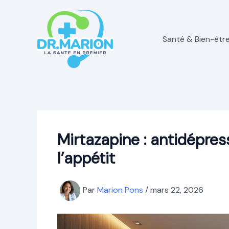
Aller
au
contenu
Santé & Bien-êtr
Mirtazapine : antidépress
l’appétit
Par
Marion Pons
/
mars 22, 2026