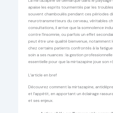
La mirtazapine se démarque dans le paysage d
apaise les esprits tourmentés par les troubles 
souvent chamboulés pendant ces périodes diff
neurotransmetteurs du cerveau, véritables ch
consultations, il arrive que la somnolence ind
contre l’insomnie, ou parfois un effet secondair
peut être une qualité bienvenue, notamment 
chez certains patients confrontés à la fatigue
soin a ses nuances : la gestion professionnell
essentielle pour que la mirtazapine joue son rô
L’article en bref
Découvrez comment la mirtazapine, antidépress
et l’appétit, en apportant un éclairage rass
et ses enjeux.