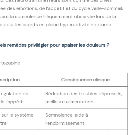
eau. Ces neurotransmetteurs sont comme des chefs
ée des émotions, de l’appétit et du cycle veille-sommeil.
iquent la somnolence fréquemment observée lors de la
re pour les esprits en pleine hyperactivité nocturne.
els remèdes privilégier pour apaiser les douleurs ?
rtazapine
scription
Conséquence clinique
régulation de
Réduction des troubles dépressifs,
de l’appétit
meilleure alimentation
f sur le système
Somnolence, aide à
tral
l’endormissement