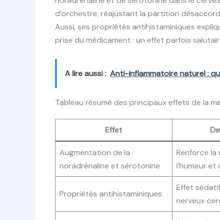
noradrénaline et de sérotonine dans le cerv
d’orchestre, réajustant la partition désaccord
Aussi, ses propriétés antihistaminiques expl
prise du médicament : un effet parfois salutai
A lire aussi :
Anti-inflammatoire naturel : qu
Tableau résumé des principaux effets de la mi
Effet
De
Augmentation de la
Renforce la 
noradrénaline et sérotonine
l’humeur et 
Effet sédati
Propriétés antihistaminiques
nerveux cen