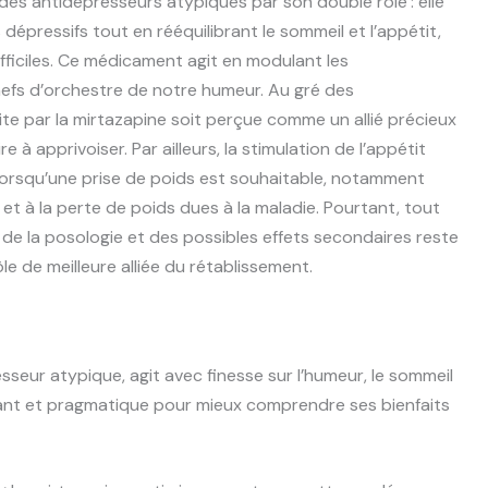
es antidépresseurs atypiques par son double rôle : elle
dépressifs tout en rééquilibrant le sommeil et l’appétit,
iciles. Ce médicament agit en modulant les
efs d’orchestre de notre humeur. Au gré des
uite par la mirtazapine soit perçue comme un allié précieux
e à apprivoiser. Par ailleurs, la stimulation de l’appétit
lorsqu’une prise de poids est souhaitable, notamment
 et à la perte de poids dues à la maladie. Pourtant, tout
e de la posologie et des possibles effets secondaires reste
le de meilleure alliée du rétablissement.
eur atypique, agit avec finesse sur l’humeur, le sommeil
urant et pragmatique pour mieux comprendre ses bienfaits