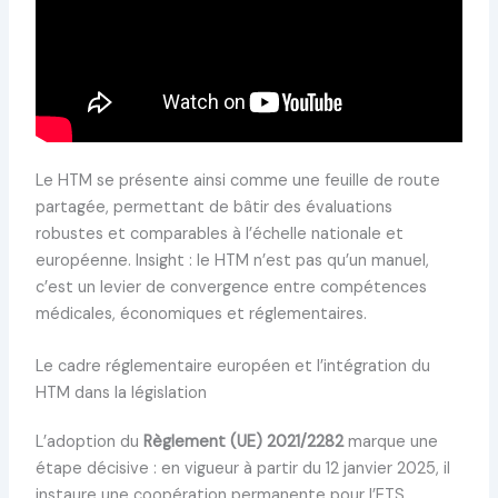
Le HTM se présente ainsi comme une feuille de route
partagée, permettant de bâtir des évaluations
robustes et comparables à l’échelle nationale et
européenne. Insight : le HTM n’est pas qu’un manuel,
c’est un levier de convergence entre compétences
médicales, économiques et réglementaires.
Le cadre réglementaire européen et l’intégration du
HTM dans la législation
L’adoption du
Règlement (UE) 2021/2282
marque une
étape décisive : en vigueur à partir du 12 janvier 2025, il
instaure une coopération permanente pour l’ETS