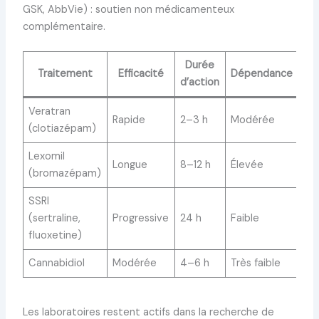
GSK, AbbVie) : soutien non médicamenteux
complémentaire.
Durée
Traitement
Efficacité
Dépendance
d’action
Veratran
Rapide
2–3 h
Modérée
(clotiazépam)
Lexomil
Longue
8–12 h
Élevée
(bromazépam)
SSRI
(sertraline,
Progressive
24 h
Faible
fluoxetine)
Cannabidiol
Modérée
4–6 h
Très faible
Les laboratoires restent actifs dans la recherche de