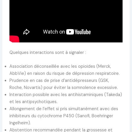
Quelques interactions sont à signaler :
Association déconseillée avec les opioïdes (Merck,
AbbVie) en raison du risque de dépression respiratoire.
Prudence en cas de prise d’antidépresseurs (GSK,
Roche, Novartis) pour éviter la somnolence excessive.
Interaction possible avec les antihistaminiques (Takeda)
et les antipsychotiques.
Allongement de l’effet si pris simultanément avec des
inhibiteurs du cytochrome P450 (Sanofi, Boehringer
Ingelheim).
Abstention recommandée pendant la grossesse et