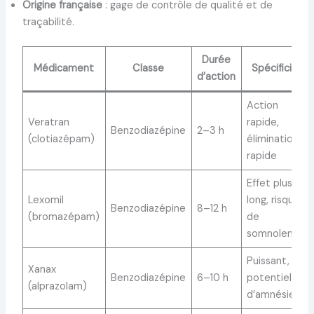
Origine française
: gage de contrôle de qualité et de
traçabilité.
Durée
Médicament
Classe
Spécificités
d’action
Action
Veratran
rapide,
Benzodiazépine
2–3 h
(clotiazépam)
élimination
rapide
Effet plus
Lexomil
long, risque
Benzodiazépine
8–12 h
(bromazépam)
de
somnolence
Puissant,
Xanax
Benzodiazépine
6–10 h
potentiel
(alprazolam)
d’amnésie