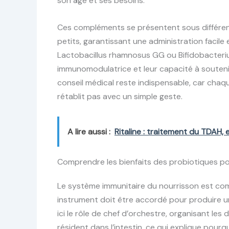
son âge et ses besoins.
Ces compléments se présentent sous différen
petits, garantissant une administration facile
Lactobacillus rhamnosus GG ou Bifidobacterium
immunomodulatrice et leur capacité à soutenir
conseil médical reste indispensable, car chaqu
rétablit pas avec un simple geste.
A lire aussi :
Ritaline : traitement du TDAH, 
Comprendre les bienfaits des probiotiques p
Le système immunitaire du nourrisson est co
instrument doit être accordé pour produire u
ici le rôle de chef d’orchestre, organisant les
résident dans l’intestin, ce qui explique pourq