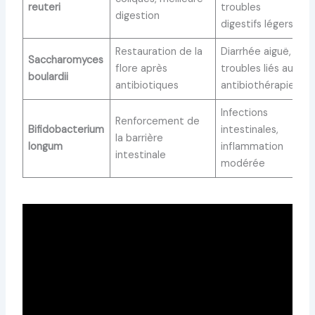
reuteri
troubles
digestion
digestifs légers
Restauration de la
Diarrhée aiguë,
Saccharomyces
flore après
troubles liés aux
boulardii
antibiotiques
antibiothérapies
Infections
Renforcement de
Bifidobacterium
intestinales,
la barrière
longum
inflammation
intestinale
modérée