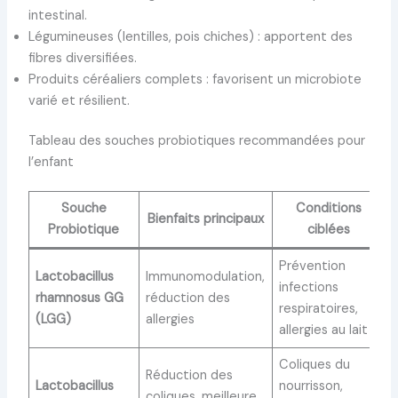
intestinal.
Légumineuses (lentilles, pois chiches) : apportent des
fibres diversifiées.
Produits céréaliers complets : favorisent un microbiote
varié et résilient.
Tableau des souches probiotiques recommandées pour
l’enfant
Souche
Conditions
Bienfaits principaux
Probiotique
ciblées
Prévention
Lactobacillus
Immunomodulation,
infections
rhamnosus GG
réduction des
respiratoires,
(LGG)
allergies
allergies au lait
Coliques du
Réduction des
Lactobacillus
nourrisson,
coliques, meilleure