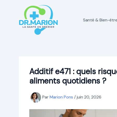
Aller
au
contenu
Santé & Bien-êtr
Additif e471 : quels ris
aliments quotidiens ?
Par
Marion Pons
/
juin 20, 2026