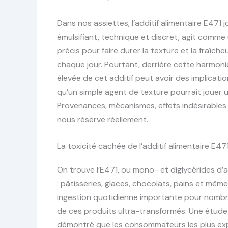
Dans nos assiettes, l’additif alimentaire E471 jo
émulsifiant, technique et discret, agit comme u
précis pour faire durer la texture et la fra
chaque jour. Pourtant, derrière cette harmo
élevée de cet additif peut avoir des implicatio
qu’un simple agent de texture pourrait jouer 
Provenances, mécanismes, effets indésirables 
nous réserve réellement.
La toxicité cachée de l’additif alimentaire E4
On trouve l’E471, ou mono- et diglycérides d
: pâtisseries, glaces, chocolats, pains et mê
ingestion quotidienne importante pour nombre 
de ces produits ultra-transformés. Une étude
démontré que les consommateurs les plus expo