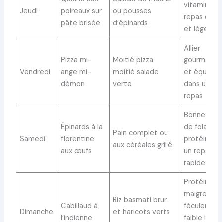
vitamine B
Jeudi
poireaux sur
ou pousses
repas com
pâte brisée
d’épinards
et léger
Allier
Pizza mi-
Moitié pizza
gourmandi
Vendredi
ange mi-
moitié salade
et équilibr
démon
verte
dans un m
repas
Bonne sou
Épinards à la
de folates 
Pain complet ou
Samedi
florentine
protéines 
aux céréales grillé
aux œufs
un repas
rapide
Protéines
maigres,
Riz basmati brun
Cabillaud à
féculents à
Dimanche
et haricots verts
l’indienne
faible IG et