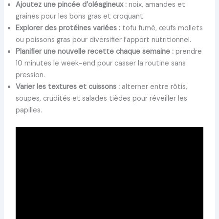
Ajoutez une pincée d’oléagineux :
noix, amandes et
graines pour les bons gras et croquant.
Explorer des protéines variées :
tofu fumé, œufs mollets
ou poissons gras pour diversifier l’apport nutritionnel.
Planifier une nouvelle recette chaque semaine :
prendre
10 minutes le week-end pour casser la routine sans
pression.
Varier les textures et cuissons :
alterner entre rôtis,
soupes, crudités et salades tièdes pour réveiller les
papilles.