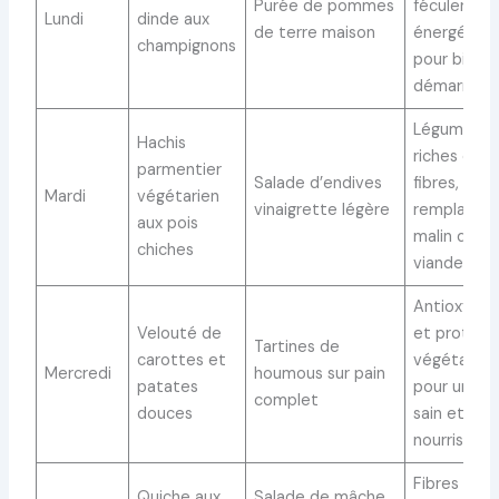
Purée de pommes
féculents
Lundi
dinde aux
de terre maison
énergétiqu
champignons
pour bien
démarrer
Légumineu
Hachis
riches en
parmentier
Salade d’endives
fibres,
Mardi
végétarien
vinaigrette légère
remplacem
aux pois
malin de la
chiches
viande
Antioxydan
Velouté de
et protéin
Tartines de
carottes et
végétales
Mercredi
houmous sur pain
patates
pour un re
complet
douces
sain et
nourrissant
Fibres et
Quiche aux
Salade de mâche