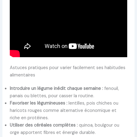
Astuces pratiques pour varier facilement ses habitudes
alimentaires
Introduire un légume inédit chaque semaine :
fenouil,
panais ou blettes, pour casser la routine.
Favoriser les légumineuses :
lentilles, pois chiches ou
haricots rouges comme alternative économique et
riche en protéines.
Utiliser des céréales complètes :
quinoa, boulgour ou
orge apportent fibres et énergie durable.