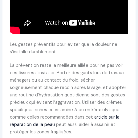
Les gestes préventifs pour éviter que la douleur ne
s’installe durablement
La prévention reste la meilleure alliée pour ne pas voir
ces fissures s’installer. Porter des gants lors de travaux
ménagers ou au contact du froid, sécher
soigneusement chaque recoin après lavage, et adopter
une routine d’hydratation quotidienne sont des gestes
précieux qui évitent l’aggravation. Utiliser des crèmes
spécifiques riches en vitamine A ou en kératolytique
comme celles recommandées dans cet
article sur la
réparation de la peau
peut aussi aider à assainir et
protéger les zones fragilisées.