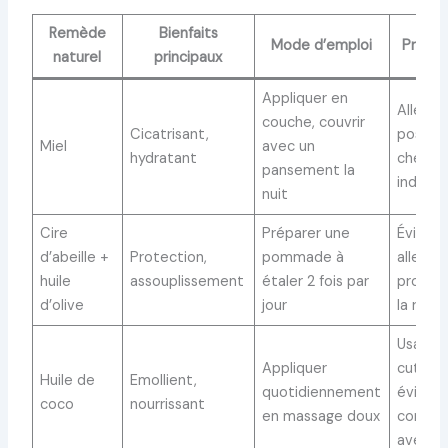
Remède
Bienfaits
Mode d’emploi
Précau
naturel
principaux
Appliquer en
Allergie
couche, couvrir
Cicatrisant,
possibl
Miel
avec un
hydratant
chez ce
pansement la
individ
nuit
Cire
Préparer une
Éviter s
d’abeille +
Protection,
pommade à
allergie
huile
assouplissement
étaler 2 fois par
produit
d’olive
jour
la ruch
Usage
Appliquer
cutané
Huile de
Emollient,
quotidiennement
éviter l
coco
nourrissant
en massage doux
contac
avec le