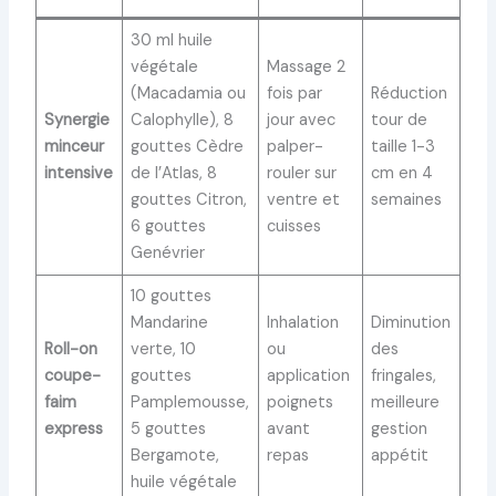
30 ml huile
végétale
Massage 2
(Macadamia ou
fois par
Réduction
Synergie
Calophylle), 8
jour avec
tour de
minceur
gouttes Cèdre
palper-
taille 1-3
intensive
de l’Atlas, 8
rouler sur
cm en 4
gouttes Citron,
ventre et
semaines
6 gouttes
cuisses
Genévrier
10 gouttes
Mandarine
Inhalation
Diminution
Roll-on
verte, 10
ou
des
coupe-
gouttes
application
fringales,
faim
Pamplemousse,
poignets
meilleure
express
5 gouttes
avant
gestion
Bergamote,
repas
appétit
huile végétale