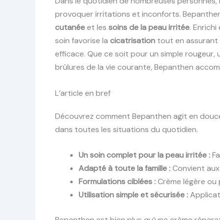
Dans le quotidien de nombreuses personnes, l
provoquer irritations et inconforts. Bepanthe
cutanée
et les
soins de la peau irritée
. Enrich
soin favorise la
cicatrisation
tout en assurant
efficace. Que ce soit pour un simple rougeur,
brûlures de la vie courante, Bepanthen accom
L’article en bref
Découvrez comment Bepanthen agit en douceur 
dans toutes les situations du quotidien.
Un soin complet pour la peau irritée :
Fa
Adapté à toute la famille :
Convient aux 
Formulations ciblées :
Crème légère ou 
Utilisation simple et sécurisée :
Applicat
Bepanthen est bien plus qu’une crème réparat