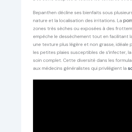
Bepanthen décline ses bienfaits sous plusieur
nature et la localisation des irritations. La
pom
zones très sèches ou exposées à des frotteme
empêche le dessèchement tout en facilitant la 
une texture plus légère et non grasse, idéale 
les petites plaies susceptibles de s’infecter, l
soin complet. Cette diversité dans les formul
aux médecins généralistes qui privilégient la
s