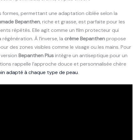
s formes, permettant une adaptation ciblée selon la
made Bepanthen
, riche et grasse, est parfaite pour les
nts répétés. Elle agit comme un film protecteur qui
régénération. À l’inverse, la
crème Bepanthen
propose
pour des zones visibles comme le visage ou les mains. Pour
a version
Bepanthen Plus
intègre un antiseptique pour un
ations rappelle l’approche douce et personnalisée chère
oin adapté à chaque type de peau
.