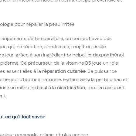
logie pour réparer la peau irritée
 changements de température, ou contact avec des
au qui, en réaction, s’enflamme, rougit ou tiraille.
teur, grâce à son ingrédient principal, le
dexpanthénol
,
’épiderme. Ce précurseur de la vitamine B5 joue un rôle
es essentielles à la
réparation cutanée
. Sa puissance
rrière protectrice naturelle, évitant ainsi la perte d’eau et
ise un milieu optimal à la
cicatrisation
, tout en assurant
nt.
 ce qu'il faut savoir
esoins : pommade, crème, et plus encore