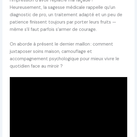
l’impression d’avoir replâtré ma façade !”
Heureusement, la sagesse médicale rappelle qu’un
diagnostic de pro, un traitement adapté et un peu de
patience finissent toujours par porter leurs fruits —
même s’il faut parfois s’armer de courage.
On aborde à présent le dernier maillon : comment
juxtaposer soins maison, camouflage et
accompagnement psychologique pour mieux vivre le
quotidien face au miroir ?