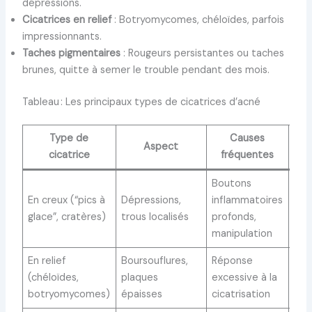
dépressions.
Cicatrices en relief
: Botryomycomes, chéloïdes, parfois
impressionnants.
Taches pigmentaires
: Rougeurs persistantes ou taches
brunes, quitte à semer le trouble pendant des mois.
Tableau : Les principaux types de cicatrices d’acné
Type de
Causes
Év
Aspect
cicatrice
fréquentes
sp
Boutons
Per
En creux (“pics à
Dépressions,
inflammatoires
san
glace”, cratères)
trous localisés
profonds,
tra
manipulation
En relief
Boursouflures,
Réponse
Peu
(chéloïdes,
plaques
excessive à la
s’é
botryomycomes)
épaisses
cicatrisation
ou s