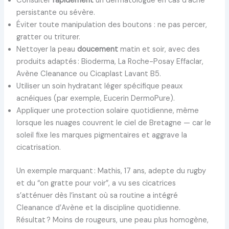
Consulter
rapidement
un dermatologue en cas d’acné
persistante ou sévère.
Éviter toute manipulation des boutons : ne pas percer,
gratter ou triturer.
Nettoyer la peau
doucement
matin et soir, avec des
produits adaptés : Bioderma, La Roche-Posay Effaclar,
Avène Cleanance ou Cicaplast Lavant B5.
Utiliser un soin hydratant léger spécifique peaux
acnéiques (par exemple, Eucerin DermoPure).
Appliquer une protection solaire quotidienne, même
lorsque les nuages couvrent le ciel de Bretagne — car le
soleil fixe les marques pigmentaires et aggrave la
cicatrisation.
Un exemple marquant : Mathis, 17 ans, adepte du rugby
et du “on gratte pour voir”, a vu ses cicatrices
s’atténuer dès l’instant où sa routine a intégré
Cleanance d’Avène et la discipline quotidienne.
Résultat ? Moins de rougeurs, une peau plus homogène,