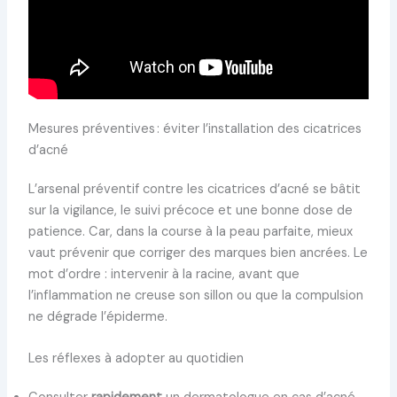
Mesures préventives : éviter l’installation des cicatrices
d’acné
L’arsenal préventif contre les cicatrices d’acné se bâtit
sur la vigilance, le suivi précoce et une bonne dose de
patience. Car, dans la course à la peau parfaite, mieux
vaut prévenir que corriger des marques bien ancrées. Le
mot d’ordre : intervenir à la racine, avant que
l’inflammation ne creuse son sillon ou que la compulsion
ne dégrade l’épiderme.
Les réflexes à adopter au quotidien