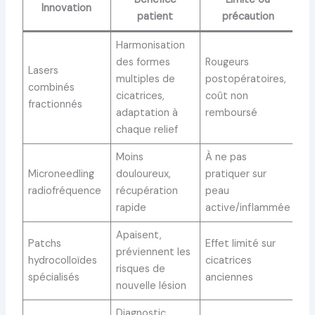
Innovation
patient
précaution
Harmonisation
des formes
Rougeurs
Lasers
multiples de
postopératoires,
combinés
cicatrices,
coût non
fractionnés
adaptation à
remboursé
chaque relief
Moins
À ne pas
Microneedling
douloureux,
pratiquer sur
radiofréquence
récupération
peau
rapide
active/inflammée
Apaisent,
Patchs
Effet limité sur
préviennent les
hydrocolloïdes
cicatrices
risques de
spécialisés
anciennes
nouvelle lésion
Diagnostic