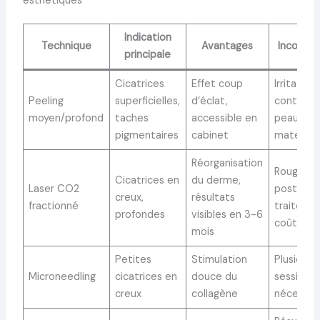
esthétiques
Indication
Technique
Avantages
Inconvén
principale
Cicatrices
Effet coup
Irritation,
Peeling
superficielles,
d’éclat,
contre-i
moyen/profond
taches
accessible en
peaux
pigmentaires
cabinet
mates/f
Réorganisation
Rougeurs
Cicatrices en
du derme,
Laser CO2
post-
creux,
résultats
fractionné
traiteme
profondes
visibles en 3-6
coût éle
mois
Petites
Stimulation
Plusieurs
Microneedling
cicatrices en
douce du
sessions
creux
collagène
nécessai