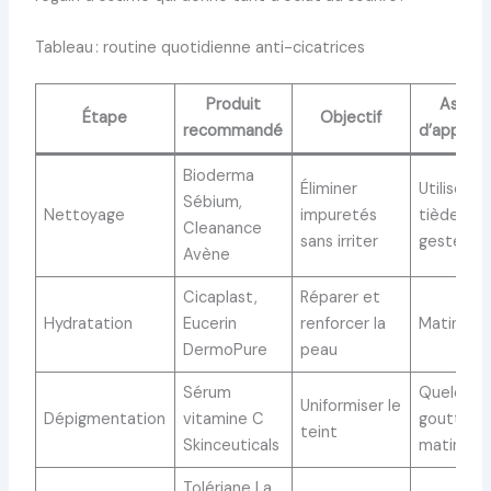
Tableau : routine quotidienne anti-cicatrices
Produit
Astuc
Étape
Objectif
recommandé
d’applica
Bioderma
Éliminer
Utiliser l’
Sébium,
Nettoyage
impuretés
tiède,
Cleanance
sans irriter
gestes d
Avène
Cicaplast,
Réparer et
Hydratation
Eucerin
renforcer la
Matin et 
DermoPure
peau
Sérum
Quelques
Uniformiser le
Dépigmentation
vitamine C
gouttes l
teint
Skinceuticals
matin
Tolériane La