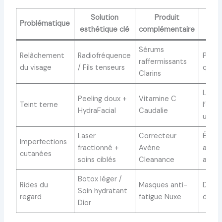
Solution
Produit
C
Problématique
esthétique clé
complémentaire
pr
Sérums
Relâchement
Radiofréquence
Prote
raffermissants
du visage
/ Fils tenseurs
quoti
Clarins
Limit
Peeling doux +
Vitamine C
Teint terne
l’expo
HydraFacial
Caudalie
urbai
Laser
Correcteur
Évite
Imperfections
fractionné +
Avène
auto
cutanées
soins ciblés
Cleanance
agres
Botox léger /
Rides du
Masques anti-
Dormi
Soin hydratant
regard
fatigue Nuxe
dos
Dior