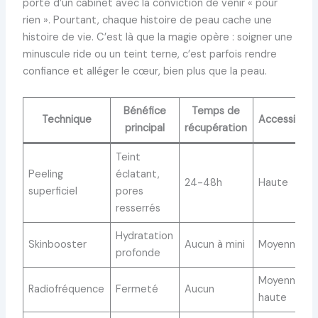
porte d’un cabinet avec la conviction de venir « pour
rien ». Pourtant, chaque histoire de peau cache une
histoire de vie. C’est là que la magie opère : soigner une
minuscule ride ou un teint terne, c’est parfois rendre
confiance et alléger le cœur, bien plus que la peau.
Bénéfice
Temps de
Technique
Accessibilit
principal
récupération
Teint
Peeling
éclatant,
24-48h
Haute
superficiel
pores
resserrés
Hydratation
Skinbooster
Aucun à mini
Moyenne
profonde
Moyenne à
Radiofréquence
Fermeté
Aucun
haute