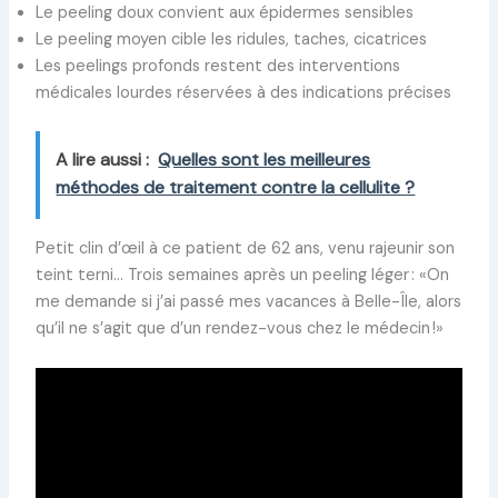
Le peeling doux convient aux épidermes sensibles
Le peeling moyen cible les ridules, taches, cicatrices
Les peelings profonds restent des interventions
médicales lourdes réservées à des indications précises
A lire aussi :
Quelles sont les meilleures
méthodes de traitement contre la cellulite ?
Petit clin d’œil à ce patient de 62 ans, venu rajeunir son
teint terni… Trois semaines après un peeling léger : «On
me demande si j’ai passé mes vacances à Belle-Île, alors
qu’il ne s’agit que d’un rendez-vous chez le médecin !»