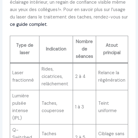
éclairage intérieur, un regain de confiance visible même
aux yeux des collègues !». Pour en savoir plus sur l’usage
du laser dans le traitement des taches, rendez-vous sur
ce guide complet
.
Nombre
Type de
Atout
Indication
de
laser
principal
séances
Rides,
Laser
Relance la
cicatrices,
2 à 4
fractionné
régénération
relâchement
Lumière
pulsée
Taches,
Teint
1 à 3
intense
couperose
uniforme
(IPL)
Q-
Taches
Ciblage sans
Switched
2 à 5