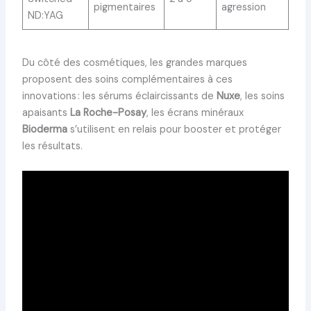
pigmentaires
agression
ND:YAG
Du côté des cosmétiques, les grandes marques
proposent des soins complémentaires à ces
innovations : les sérums éclaircissants de
Nuxe
, les soins
apaisants
La Roche-Posay
, les écrans minéraux
Bioderma
s’utilisent en relais pour booster et protéger
les résultats.