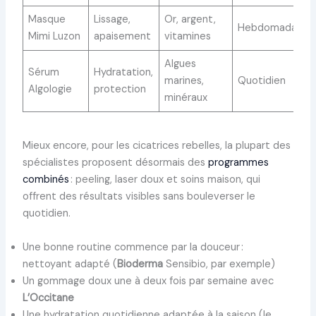
Masque
Lissage,
Or, argent,
Hebdomadaire
Mimi Luzon
apaisement
vitamines
Algues
Sérum
Hydratation,
marines,
Quotidien
Algologie
protection
minéraux
Mieux encore, pour les cicatrices rebelles, la plupart des
spécialistes proposent désormais des
programmes
combinés
: peeling, laser doux et soins maison, qui
offrent des résultats visibles sans bouleverser le
quotidien.
Une bonne routine commence par la douceur :
nettoyant adapté (
Bioderma
Sensibio, par exemple)
Un gommage doux une à deux fois par semaine avec
L’Occitane
Une hydratation quotidienne adaptée à la saison (le