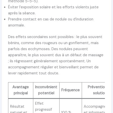
méthode 5-5-5).
Éviter l’exposition solaire et les efforts violents juste
après la séance.
Prendre contact en cas de nodule ou d’induration
anormale.
Des effets secondaires sont possibles : le plus souvent
bénins, comme des rougeurs ou un gonflement, mais
parfois des ecchymoses. Des nodules peuvent
apparaître, le plus souvent dus à un défaut de massage
; ils régressent généralement spontanément. Un
accompagnement régulier et bienveillant permet de
lever rapidement tout doute.
Avantage
Inconvénient
Prévention ou
Fréquence
principal
potentiel
solution
Effet
Résultat
Accompagneme
progressif
naturel et
100 %
et information