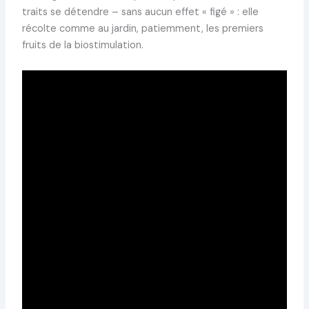
traits se détendre – sans aucun effet « figé » : elle
récolte comme au jardin, patiemment, les premiers
fruits de la biostimulation.