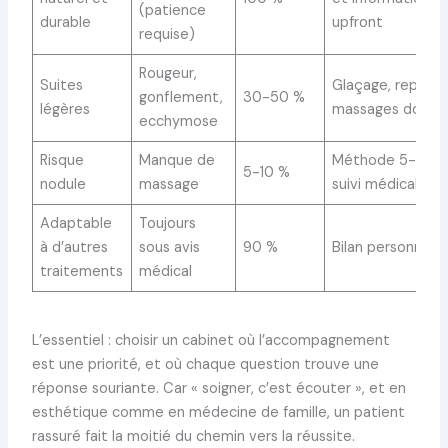
(patience
durable
upfront
requise)
Rougeur,
Suites
Glaçage, repos,
gonflement,
30-50 %
légères
massages doux
ecchymose
Risque
Manque de
Méthode 5-5-5,
5-10 %
nodule
massage
suivi médical
Adaptable
Toujours
à d’autres
sous avis
90 %
Bilan personnalis
traitements
médical
L’essentiel : choisir un cabinet où l’accompagnement
est une priorité, et où chaque question trouve une
réponse souriante. Car « soigner, c’est écouter », et en
esthétique comme en médecine de famille, un patient
rassuré fait la moitié du chemin vers la réussite.