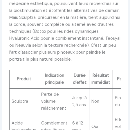
médecine esthétique, poursuivent leurs recherches sur
la biostimulation et étoffent les alternatives de demain.
Mais Sculptra, précurseur en la matière, tient aujourd’hui
la corde, souvent complété ou alterné avec d’autres
techniques (Botox pour les rides dynamiques,
Hyaluronic Acid pour le comblement instantané, Teosyal
ou Neauvia selon la texture recherchée). C’est un peu
l’art d’associer plusieurs pinceaux pour peindre le
portrait le plus naturel possible.
Indication
Durée
Résultat
Produit
Partic
principale
d’effet
immédiat
Perte de
Jusqu’à
Biostim
Sculptra
volume,
Non
2,5 ans
du coll
relâchement
Effet
Acide
Comblement
6 à 12
Oui
voluma