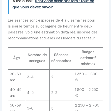
A lire aussi :
Restylane skinboosters : tout ce
que vous devez savoir
Les séances sont espacées de 4 à 6 semaines pour
laisser le temps au collagène de fleurir entre deux
passages. Voici une estimation détaillée, inspirée des
recommandations actuelles des leaders du secteur :
Budget
Nombre de
Séances
Âge
estimatif
seringues
nécessaires
min/max
30-39
1 350 – 1 800
3-4
2
ans
€
40-49
1 800 – 2 250
4-5
2-3
ans
€
50-59
2 250 – 2 700
5-6
3