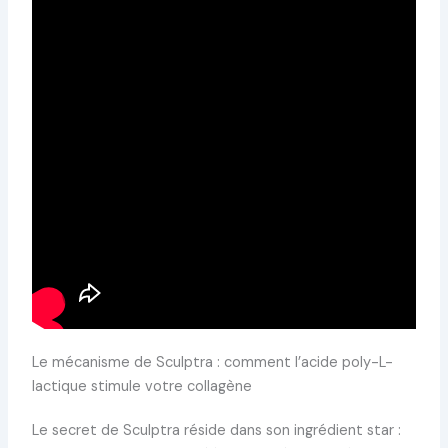
Le mécanisme de Sculptra : comment l’acide poly-L-
lactique stimule votre collagène
Le secret de Sculptra réside dans son ingrédient star :