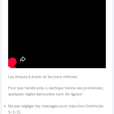
Les erreurs à éviter et les bons réflexes
Pour que l’acide poly-L-lactique tienne ses promesses,
quelques règles éprouvées sont de rigueur :
Ne pas négliger les massages post-injection (méthode
5-5-5)