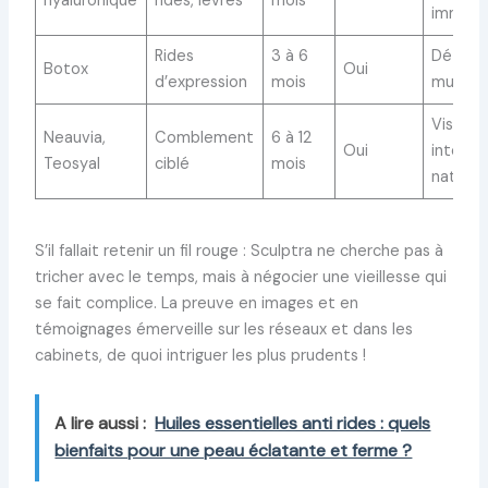
hyaluronique
rides, lèvres
mois
immédi
Rides
3 à 6
Détent
Botox
Oui
d’expression
mois
muscula
Viscosi
Neauvia,
Comblement
6 à 12
Oui
intégra
Teosyal
ciblé
mois
naturel
S’il fallait retenir un fil rouge : Sculptra ne cherche pas à
tricher avec le temps, mais à négocier une vieillesse qui
se fait complice. La preuve en images et en
témoignages émerveille sur les réseaux et dans les
cabinets, de quoi intriguer les plus prudents !
A lire aussi :
Huiles essentielles anti rides : quels
bienfaits pour une peau éclatante et ferme ?