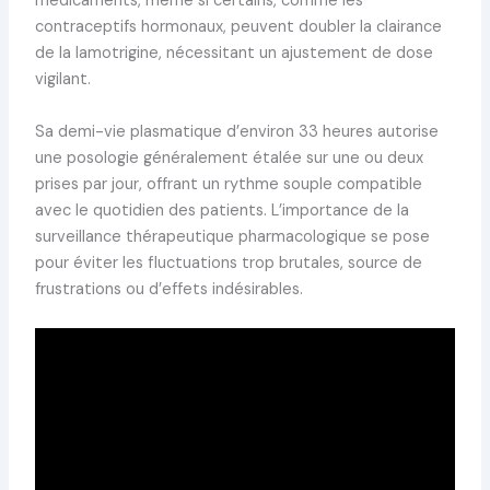
médicaments, même si certains, comme les
contraceptifs hormonaux, peuvent doubler la clairance
de la lamotrigine, nécessitant un ajustement de dose
vigilant.
Sa demi-vie plasmatique d’environ 33 heures autorise
une posologie généralement étalée sur une ou deux
prises par jour, offrant un rythme souple compatible
avec le quotidien des patients. L’importance de la
surveillance thérapeutique pharmacologique se pose
pour éviter les fluctuations trop brutales, source de
frustrations ou d’effets indésirables.