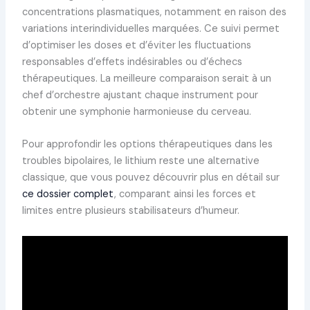
concentrations plasmatiques, notamment en raison des
variations interindividuelles marquées. Ce suivi permet
d’optimiser les doses et d’éviter les fluctuations
responsables d’effets indésirables ou d’échecs
thérapeutiques. La meilleure comparaison serait à un
chef d’orchestre ajustant chaque instrument pour
obtenir une symphonie harmonieuse du cerveau.
Pour approfondir les options thérapeutiques dans les
troubles bipolaires, le lithium reste une alternative
classique, que vous pouvez découvrir plus en détail sur
ce dossier complet
, comparant ainsi les forces et
limites entre plusieurs stabilisateurs d’humeur.