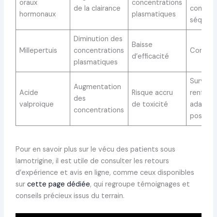
oraux
concentrations
de la clairance
contrac
hormonaux
plasmatiques
séquen
Diminution des
Baisse
Millepertuis
concentrations
Contre-
d’efficacité
plasmatiques
Surveill
Augmentation
Acide
Risque accru
renforc
des
valproïque
de toxicité
adaptat
concentrations
posolog
Pour en savoir plus sur le vécu des patients sous
lamotrigine, il est utile de consulter les retours
d’expérience et avis en ligne, comme ceux disponibles
sur
cette page dédiée
, qui regroupe témoignages et
conseils précieux issus du terrain.