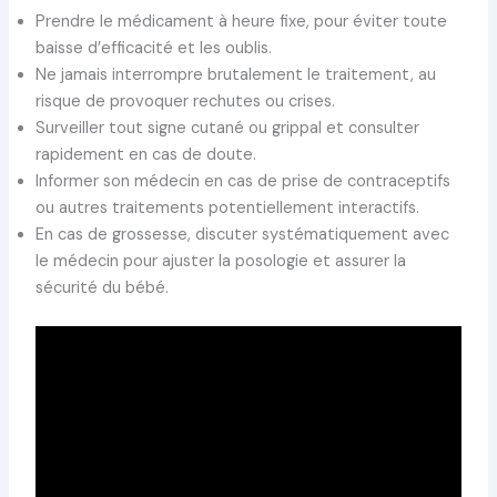
Prendre le médicament à heure fixe, pour éviter toute
baisse d’efficacité et les oublis.
Ne jamais interrompre brutalement le traitement, au
risque de provoquer rechutes ou crises.
Surveiller tout signe cutané ou grippal et consulter
rapidement en cas de doute.
Informer son médecin en cas de prise de contraceptifs
ou autres traitements potentiellement interactifs.
En cas de grossesse, discuter systématiquement avec
le médecin pour ajuster la posologie et assurer la
sécurité du bébé.