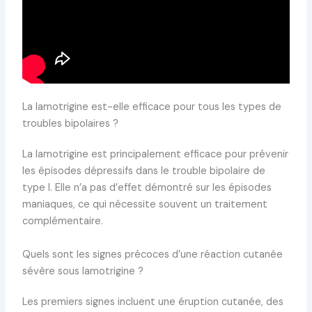
La lamotrigine est-elle efficace pour tous les types de
troubles bipolaires ?
La lamotrigine est principalement efficace pour prévenir
les épisodes dépressifs dans le trouble bipolaire de
type I. Elle n’a pas d’effet démontré sur les épisodes
maniaques, ce qui nécessite souvent un traitement
complémentaire.
Quels sont les signes précoces d’une réaction cutanée
sévère sous lamotrigine ?
Les premiers signes incluent une éruption cutanée, des