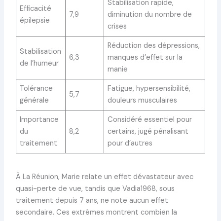
Stabilisation rapide,
Efficacité
7,9
diminution du nombre de
épilepsie
crises
Réduction des dépressions,
Stabilisation
6,3
manques d’effet sur la
de l’humeur
manie
Tolérance
Fatigue, hypersensibilité,
5,7
générale
douleurs musculaires
Importance
Considéré essentiel pour
du
8,2
certains, jugé pénalisant
traitement
pour d’autres
À La Réunion, Marie relate un effet dévastateur avec
quasi-perte de vue, tandis que Vadia1968, sous
traitement depuis 7 ans, ne note aucun effet
secondaire. Ces extrêmes montrent combien la