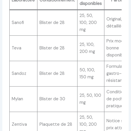
Laboratoire
Conditionnement
Particular
disponibles
25, 50,
Original, not
Sanofi
Blister de 28
100, 200
détaillée
mg
Prix modéré
25, 100,
Teva
Blister de 28
bonne
200 mg
disponibilité
Formulation
50, 100,
Sandoz
Blister de 28
gastro-
150 mg
résistante
Conditionn
25, 50, 100
Mylan
Blister de 30
de poche
mg
pratique
25, 50,
Notice simpl
Zentiva
Plaquette de 28
100, 200
prix attracti