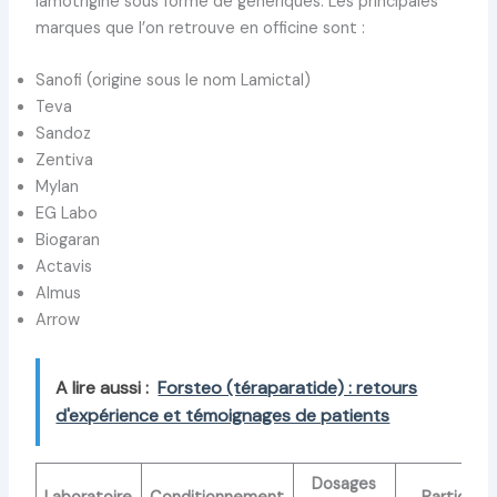
lamotrigine sous forme de génériques. Les principales
marques que l’on retrouve en officine sont :
Sanofi (origine sous le nom Lamictal)
Teva
Sandoz
Zentiva
Mylan
EG Labo
Biogaran
Actavis
Almus
Arrow
A lire aussi :
Forsteo (téraparatide) : retours
d'expérience et témoignages de patients
Dosages