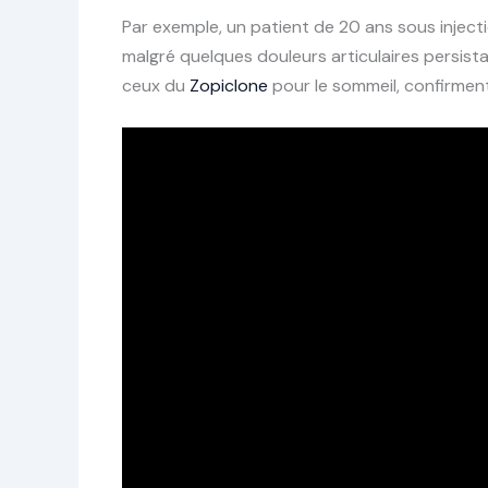
Par exemple, un patient de 20 ans sous injecti
malgré quelques douleurs articulaires persis
ceux du
Zopiclone
pour le sommeil, confirment