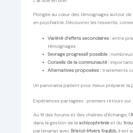
L’article en bref
Plongée au cœur des témoignages autour de l’
en psychiatrie. Découvrez les ressentis, cons
Variété d’effets secondaires :
entre pri
témoignages
Sevrage progressif possible :
nombreux r
Conseils de la communauté :
importance
Alternatives proposées :
traitements co
Un panorama patient pour mieux préparer la pri
Expériences partagées : premiers retours sur A
Au fil des forums et des chaînes d’échange, l’
A
dans la gestion de la
schizophrénie
et du
trou
partenariat avec
Bristol-Myers Squibb
, il est