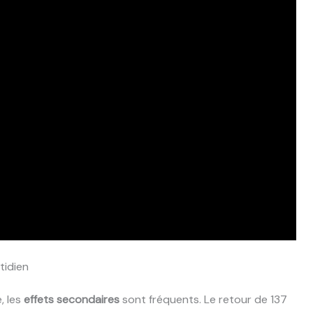
tidien
, les
effets secondaires
sont fréquents. Le retour de 137