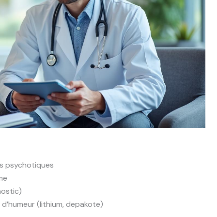
es psychotiques
rme
nostic)
 d’humeur (lithium, depakote)