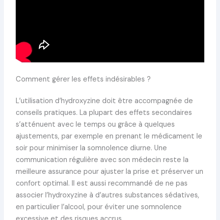
Comment gérer les effets indésirables ?
L’utilisation d’hydroxyzine doit être accompagnée de
conseils pratiques. La plupart des effets secondaires
s’atténuent avec le temps ou grâce à quelques
ajustements, par exemple en prenant le médicament le
soir pour minimiser la somnolence diurne. Une
communication régulière avec son médecin reste la
meilleure assurance pour ajuster la prise et préserver un
confort optimal. Il est aussi recommandé de ne pas
associer l’hydroxyzine à d’autres substances sédatives,
en particulier l’alcool, pour éviter une somnolence
excessive et des risques accrus.