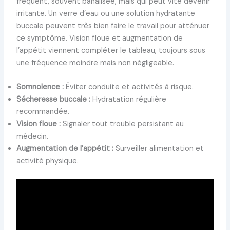
fréquent, souvent banalisée, mais qui peut vite devenir
irritante. Un verre d’eau ou une solution hydratante
buccale peuvent très bien faire le travail pour atténuer
ce symptôme. Vision floue et augmentation de
l’appétit viennent compléter le tableau, toujours sous
une fréquence moindre mais non négligeable.
Somnolence :
Éviter conduite et activités à risque.
Sécheresse buccale :
Hydratation régulière
recommandée.
Vision floue :
Signaler tout trouble persistant au
médecin.
Augmentation de l’appétit :
Surveiller alimentation et
activité physique.