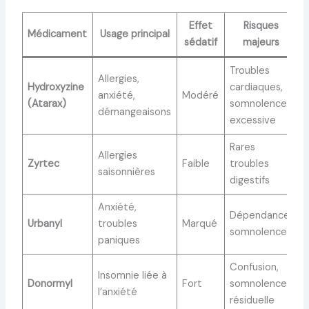
Effet
Risques
Médicament
Usage principal
sédatif
majeurs
Troubles
Allergies,
Hydroxyzine
cardiaques,
anxiété,
Modéré
(Atarax)
somnolence
démangeaisons
excessive
Rares
Allergies
Zyrtec
Faible
troubles
saisonnières
digestifs
Anxiété,
Dépendance,
Urbanyl
troubles
Marqué
somnolence
paniques
Confusion,
Insomnie liée à
Donormyl
Fort
somnolence
l’anxiété
résiduelle