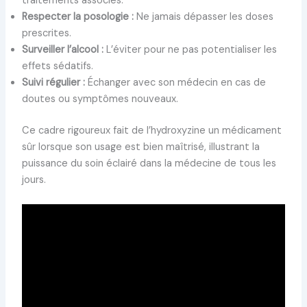
traitements associés.
Respecter la posologie :
Ne jamais dépasser les doses
prescrites.
Surveiller l’alcool :
L’éviter pour ne pas potentialiser les
effets sédatifs.
Suivi régulier :
Échanger avec son médecin en cas de
doutes ou symptômes nouveaux.
Ce cadre rigoureux fait de l’hydroxyzine un médicament
sûr lorsque son usage est bien maîtrisé, illustrant la
puissance du soin éclairé dans la médecine de tous les
jours.