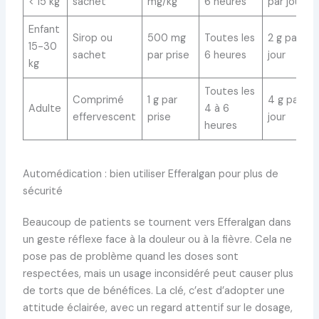
< 15 kg
sachet
mg/kg
6 heures
par jour
Enfant
Sirop ou
500 mg
Toutes les
2 g par
15-30
sachet
par prise
6 heures
jour
kg
Toutes les
Comprimé
1 g par
4 g par
Adulte
4 à 6
effervescent
prise
jour
heures
Automédication : bien utiliser Efferalgan pour plus de
sécurité
Beaucoup de patients se tournent vers Efferalgan dans
un geste réflexe face à la douleur ou à la fièvre. Cela ne
pose pas de problème quand les doses sont
respectées, mais un usage inconsidéré peut causer plus
de torts que de bénéfices. La clé, c’est d’adopter une
attitude éclairée, avec un regard attentif sur le dosage,