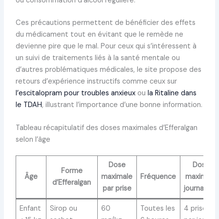
ou consommation d’alcool régulière.
Ces précautions permettent de bénéficier des effets
du médicament tout en évitant que le remède ne
devienne pire que le mal. Pour ceux qui s’intéressent à
un suivi de traitements liés à la santé mentale ou
d’autres problématiques médicales, le site propose des
retours d’expérience instructifs comme ceux sur
l’escitalopram pour troubles anxieux
ou
la Ritaline dans
le TDAH
, illustrant l’importance d’une bonne information.
Tableau récapitulatif des doses maximales d’Efferalgan
selon l’âge
Dose
Dose
Forme
Âge
maximale
Fréquence
maximale
d’Efferalgan
par prise
journalière
Enfant
Sirop ou
60
Toutes les
4 prises