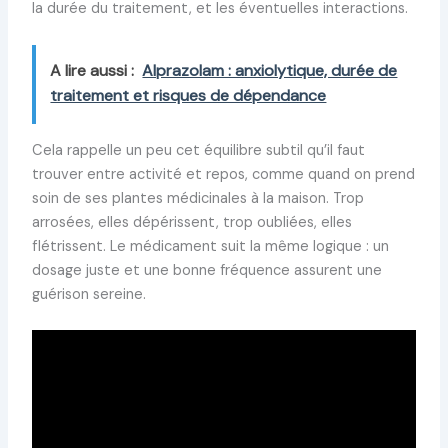
la durée du traitement, et les éventuelles interactions.
A lire aussi :
Alprazolam : anxiolytique, durée de
traitement et risques de dépendance
Cela rappelle un peu cet équilibre subtil qu’il faut
trouver entre activité et repos, comme quand on prend
soin de ses plantes médicinales à la maison. Trop
arrosées, elles dépérissent, trop oubliées, elles
flétrissent. Le médicament suit la même logique : un
dosage juste et une bonne fréquence assurent une
guérison sereine.