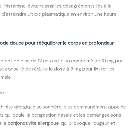
’histamine, évitant ainsi les désagréments liés à la
 d’atteindre un pic plasmatique en environ une heure,
hode douce pour rééquilibrer le corps en profondeur
fant de plus de 12 ans est d’un comprimé de 10 mg par
 est conseillé de réduire la dose à 5 mg pour limiter les
imale.
ec
 rhinite allergique saisonnière, plus communément appelée
 nez qui coule, la congestion nasale et les démangeaisons
à la
conjonctivite allergique
, qui provoque rougeur et