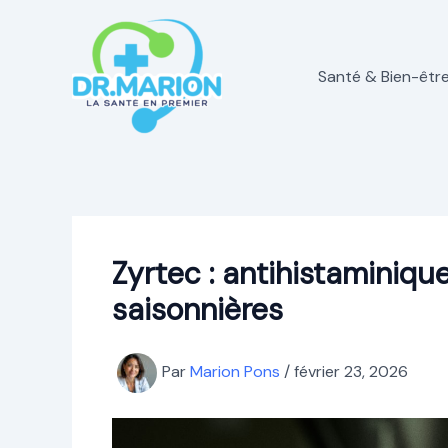
Aller
au
contenu
Santé & Bien-êtr
Zyrtec : antihistaminique
saisonnières
Par
Marion Pons
/
février 23, 2026