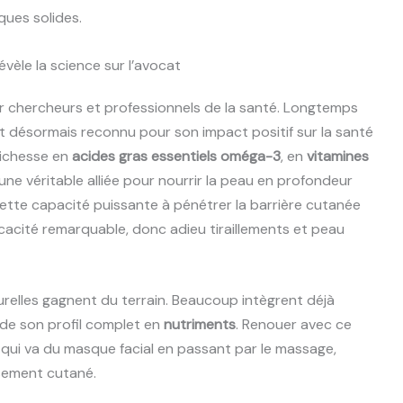
ques solides.
évèle la science sur l’avocat
er chercheurs et professionnels de la santé. Longtemps
est désormais reconnu pour son impact positif sur la santé
richesse en
acides gras essentiels oméga-3
, en
vitamines
t une véritable alliée pour nourrir la peau en profondeur
Cette capacité puissante à pénétrer la barrière cutanée
icacité remarquable, donc adieu tiraillements et peau
urelles gagnent du terrain. Beaucoup intègrent déjà
 de son profil complet en
nutriments
. Renouer avec ce
au qui va du masque facial en passant par le massage,
ssement cutané.