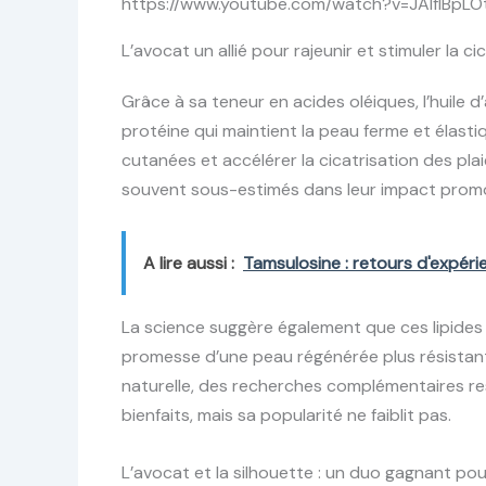
https://www.youtube.com/watch?v=JAIfIBpLO
L’avocat un allié pour rajeunir et stimuler la c
Grâce à sa teneur en acides oléiques, l’huile d
protéine qui maintient la peau ferme et élasti
cutanées et accélérer la cicatrisation des plai
souvent sous-estimés dans leur impact promot
A lire aussi :
Tamsulosine : retours d'expér
La science suggère également que ces lipides 
promesse d’une peau régénérée plus résistan
naturelle, des recherches complémentaires res
bienfaits, mais sa popularité ne faiblit pas.
L’avocat et la silhouette : un duo gagnant po