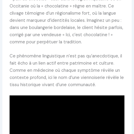
Occitanie où la « chocolatine » règne en maître. Ce
clivage témoigne d’un régionalisme fort, où la langue
devient marqueur d’identités locales. Imaginez un peu :
dans une boulangerie bordelaise, le client hésite parfois,
corrigé par une vendeuse « Ici, c’est chocolatine ! »
comme pour perpétuer la tradition.
Ce phénomène linguistique n’est pas qu’anecdotique, il
fait écho à un lien actif entre patrimoine et culture.
Comme en médecine où chaque symptôme révèle un
contexte profond, ici le nom d’une viennoiserie révèle le
tissu historique vivant d’une communauté.