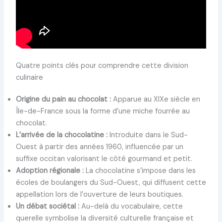
Quatre points clés pour comprendre cette division
culinaire
Origine du pain au chocolat :
Apparue au XIXe siècle en
Île-de-France sous la forme d’une miche fourrée au
chocolat.
L’arrivée de la chocolatine :
Introduite dans le Sud-
Ouest à partir des années 1960, influencée par un
suffixe occitan valorisant le côté gourmand et petit.
Adoption régionale :
La chocolatine s’impose dans les
écoles de boulangers du Sud-Ouest, qui diffusent cette
appellation lors de l’ouverture de leurs boutiques.
Un débat sociétal :
Au-delà du vocabulaire, cette
querelle symbolise la diversité culturelle française et