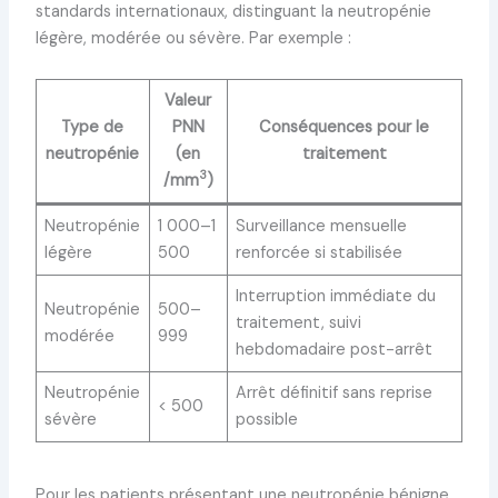
standards internationaux, distinguant la neutropénie
légère, modérée ou sévère. Par exemple :
Valeur
Type de
PNN
Conséquences pour le
neutropénie
(en
traitement
3
/mm
)
Neutropénie
1 000–1
Surveillance mensuelle
légère
500
renforcée si stabilisée
Interruption immédiate du
Neutropénie
500–
traitement, suivi
modérée
999
hebdomadaire post-arrêt
Neutropénie
Arrêt définitif sans reprise
< 500
sévère
possible
Pour les patients présentant une neutropénie bénigne