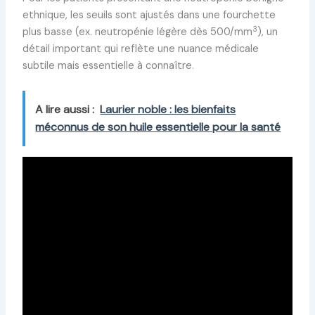
ethnique, les seuils sont ajustés dans une fourchette
3
plus basse (ex. neutropénie légère dès 500/mm
), un
détail important qui reflète une nuance médicale
subtile mais essentielle à connaître.
A lire aussi :
Laurier noble : les bienfaits
méconnus de son huile essentielle pour la santé