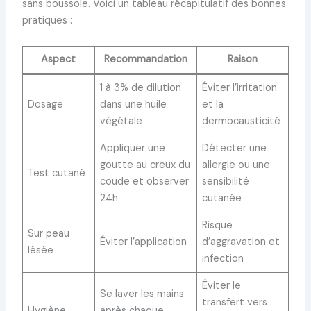
sans boussole. Voici un tableau récapitulatif des bonnes
pratiques :
Aspect
Recommandation
Raison
1 à 3% de dilution
Éviter l’irritation
Dosage
dans une huile
et la
végétale
dermocausticité
Appliquer une
Détecter une
goutte au creux du
allergie ou une
Test cutané
coude et observer
sensibilité
24h
cutanée
Risque
Sur peau
Éviter l’application
d’aggravation et
lésée
infection
Éviter le
Se laver les mains
transfert vers
Hygiène
après chaque