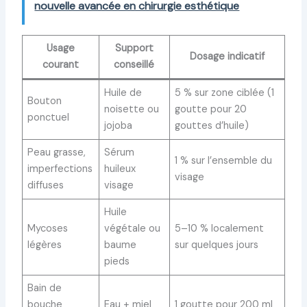
nouvelle avancée en chirurgie esthétique
Usage
Support
Dosage indicatif
courant
conseillé
Huile de
5 % sur zone ciblée (1
Bouton
noisette ou
goutte pour 20
ponctuel
jojoba
gouttes d’huile)
Peau grasse,
Sérum
1 % sur l’ensemble du
imperfections
huileux
visage
diffuses
visage
Huile
Mycoses
végétale ou
5–10 % localement
légères
baume
sur quelques jours
pieds
Bain de
bouche
Eau + miel
1 goutte pour 200 ml