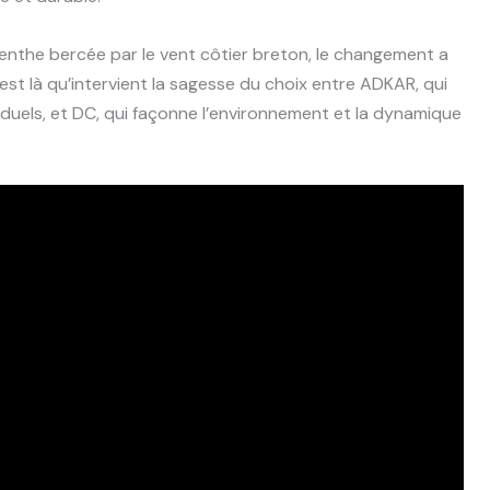
enthe bercée par le vent côtier breton, le changement a
 C’est là qu’intervient la sagesse du choix entre ADKAR, qui
duels, et DC, qui façonne l’environnement et la dynamique