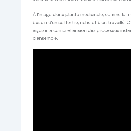
À l’image d’une plante médicinale, comme la m
besoin d’un sol fertile, riche et bien travaillé.
aiguise la compréhension des processus indivi
d’ensemble.