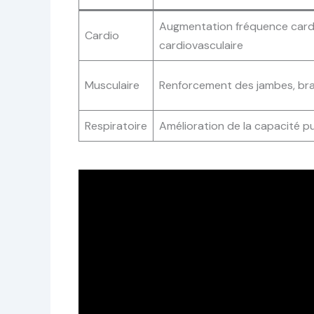
Augmentation fréquence card
Cardio
cardiovasculaire
Musculaire
Renforcement des jambes, br
Respiratoire
Amélioration de la capacité p