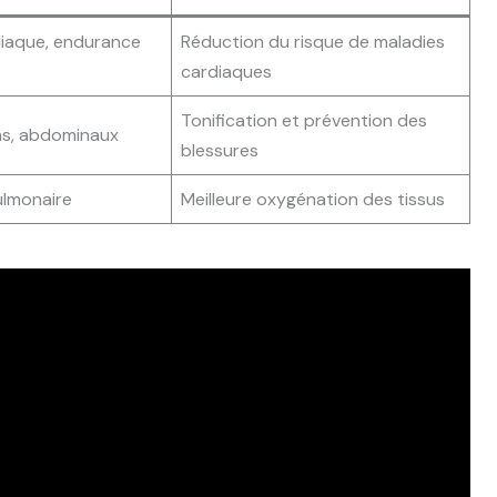
iaque, endurance
Réduction du risque de maladies
cardiaques
Tonification et prévention des
as, abdominaux
blessures
ulmonaire
Meilleure oxygénation des tissus