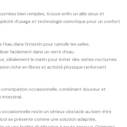
ournées bien remplies, trouve enfin un allié doux et
 simplicité d’usage et technologie osmotique pour un confort
 l’eau dans l’intestin pour ramollir les selles.
luer facilement dans un verre d’eau.
ur, idéalement le matin pour éviter des visites nocturnes.
tion riche en fibres et activité physique renforcent
 la constipation occasionnelle, combinant douceur et
 intestinal.
n occasionnelle reste un sérieux obstacle au bien-être
vicol se présente comme une solution adaptée,
t une facilité d’utilisation à toute épreuve. Originaire