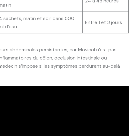
24 à 48 heures
matin
4 sachets, matin et soir dans 500
Entre 1 et 3 jours
ml d’eau
eurs abdominales persistantes, car Movicol n’est pas
inflammatoires du côlon, occlusion intestinale ou
 médecin s’impose si les symptômes perdurent au-delà