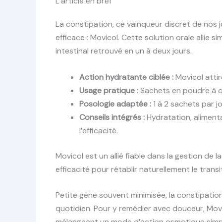
L’article en bref
La constipation, ce vainqueur discret de nos j
efficace : Movicol. Cette solution orale allie
intestinal retrouvé en un à deux jours.
Action hydratante ciblée :
Movicol attire
Usage pratique :
Sachets en poudre à di
Posologie adaptée :
1 à 2 sachets par jo
Conseils intégrés :
Hydratation, alimenta
l’efficacité.
Movicol est un allié fiable dans la gestion de
efficacité pour rétablir naturellement le transit
Petite gêne souvent minimisée, la constipatio
quotidien. Pour y remédier avec douceur, Mo
mélangeant un mode d’action osmotique simple e