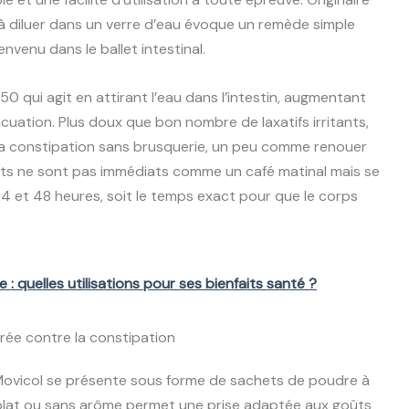
 à diluer dans un verre d’eau évoque un remède simple
venu dans le ballet intestinal.
 qui agit en attirant l’eau dans l’intestin, augmentant
vacuation. Plus doux que bon nombre de laxatifs irritants,
le la constipation sans brusquerie, un peu comme renouer
ets ne sont pas immédiats comme un café matinal mais se
24 et 48 heures, soit le temps exact pour que le corps
le : quelles utilisations pour ses bienfaits santé ?
érée contre la constipation
, Movicol se présente sous forme de sachets de poudre à
ocolat ou sans arôme permet une prise adaptée aux goûts