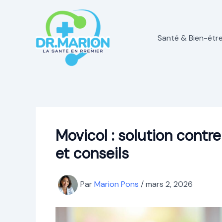
Aller
au
contenu
Santé & Bien-êtr
Movicol : solution contr
et conseils
Par
Marion Pons
/
mars 2, 2026