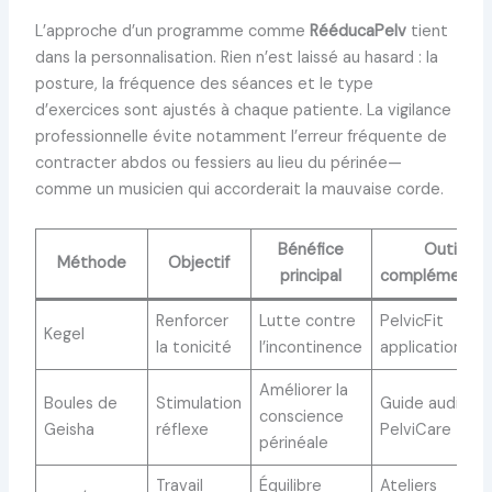
L’approche d’un programme comme
RééducaPelv
tient
dans la personnalisation. Rien n’est laissé au hasard : la
posture, la fréquence des séances et le type
d’exercices sont ajustés à chaque patiente. La vigilance
professionnelle évite notamment l’erreur fréquente de
contracter abdos ou fessiers au lieu du périnée—
comme un musicien qui accorderait la mauvaise corde.
Bénéfice
Outils
Méthode
Objectif
principal
complémentai
Renforcer
Lutte contre
PelvicFit
Kegel
la tonicité
l’incontinence
application
Améliorer la
Boules de
Stimulation
Guide audio
conscience
Geisha
réflexe
PelviCare
périnéale
Travail
Équilibre
Ateliers