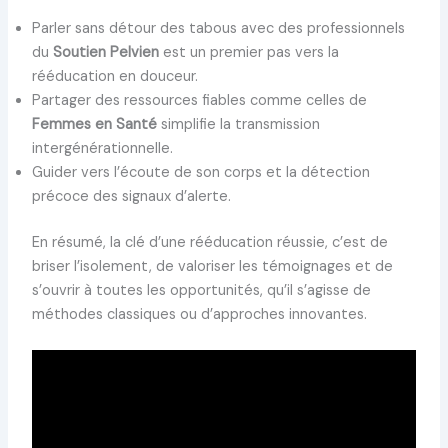
Parler sans détour des tabous avec des professionnels
du
Soutien Pelvien
est un premier pas vers la
rééducation en douceur.
Partager des ressources fiables comme celles de
Femmes en Santé
simplifie la transmission
intergénérationnelle.
Guider vers l’écoute de son corps et la détection
précoce des signaux d’alerte.
En résumé, la clé d’une rééducation réussie, c’est de
briser l’isolement, de valoriser les témoignages et de
s’ouvrir à toutes les opportunités, qu’il s’agisse de
méthodes classiques ou d’approches innovantes.