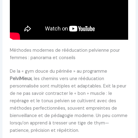
Méthodes modernes de rééducation pelvienne pour
femmes : panorama et conseils
De la « gym douce du périnée » au programme
PelviMieux
, les chemins vers une rééducation
personnalisée sont multiples et adaptables. Exit la peur
de ne pas savoir contracter le « bon » muscle : le
repérage et le tonus pelvien se cultivent avec des
méthodes perfectionnées, souvent empreintes de
bienveillance et de pédagogie moderne. Un peu comme
lorsqu’on apprend à tresser une tige de thym—
patience, précision et répétition.