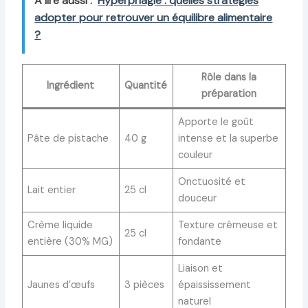
A lire aussi :
Hyperphagie : quelles stratégies
adopter pour retrouver un équilibre alimentaire
?
Rôle dans la
Ingrédient
Quantité
préparation
Apporte le goût
Pâte de pistache
40 g
intense et la superbe
couleur
Onctuosité et
Lait entier
25 cl
douceur
Crème liquide
Texture crémeuse et
25 cl
entière (30% MG)
fondante
Liaison et
Jaunes d’œufs
3 pièces
épaississement
naturel