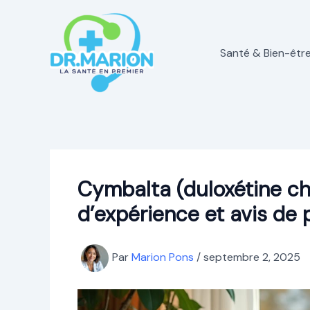
Aller
au
contenu
Santé & Bien-êtr
Cymbalta (duloxétine chl
d’expérience et avis de 
Par
Marion Pons
/
septembre 2, 2025