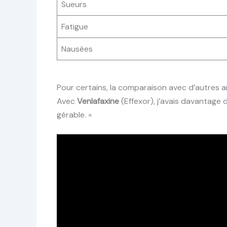
Sueurs
Fatigue
Nausées
Pour certains, la comparaison avec d’autres an
Avec
Venlafaxine
(Effexor), j’avais davantage 
gérable. »