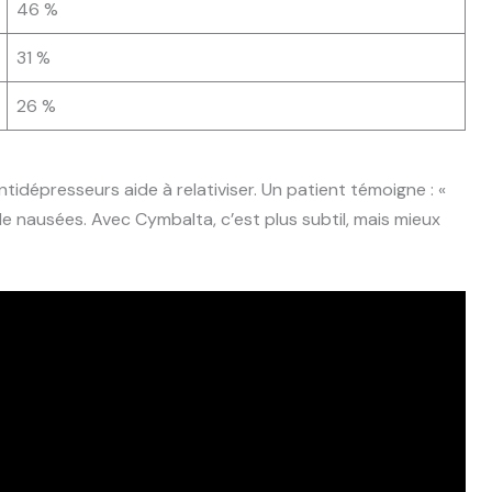
46 %
31 %
26 %
tidépresseurs aide à relativiser. Un patient témoigne : «
de nausées. Avec Cymbalta, c’est plus subtil, mais mieux