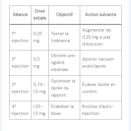
Dose
Séance
Objectif
Action suivante
initiale
Augmenter de
re
1
0,25
Tester la
0,25 mg si pas
injection
mg
tolérance
d’érection
Obtenir une
e
2
0,5
Ajouter vacuum
rigidité
injection
mg
avant/après
minimale
Optimiser la
e
3
0,75–
Évaluer durée et
durée du
injection
1,0 mg
confort
rapport
e
4
1,25–
Stabiliser la
Routine d’auto-
injection
1,5 mg
dose
injection