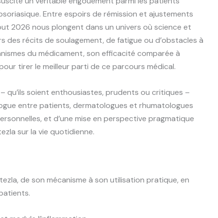
, suscite un véritable engouement parmi les patients
 psoriasique. Entre espoirs de rémission et ajustements
ébut 2026 nous plongent dans un univers où science et
rs des récits de soulagement, de fatigue ou d’obstacles à
mécanismes du médicament, son efficacité comparée à
our tirer le meilleur parti de ce parcours médical.
 – qu’ils soient enthousiastes, prudents ou critiques –
ialogue entre patients, dermatologues et rhumatologues
personnelles, et d’une mise en perspective pragmatique
ezla sur la vie quotidienne.
tezla, de son mécanisme à son utilisation pratique, en
patients.