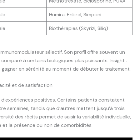
ale
Méthotrexate, ciclosporine, PUVA
ale
Humira, Enbrel, Simponi
ale
Biothérapies (Skyrizi, Siliq)
n immunomodulateur sélectif. Son profil offre souvent un
, comparé à certains biologiques plus puissants. Insight :
jà gagner en sérénité au moment de débuter le traitement.
cité et de satisfaction
te d’expériences positives. Certains patients constatent
re semaines, tandis que d’autres mettent jusqu’à trois
ité des récits permet de saisir la variabilité individuelle,
âge et la présence ou non de comorbidités.