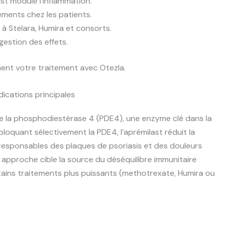
t module l’inflammation.
ements chez les patients.
à Stelara, Humira et consorts.
gestion des effets.
nt votre traitement avec Otezla.
dications principales
s de la phosphodiestérase 4 (PDE4), une enzyme clé dans la
loquant sélectivement la PDE4, l’aprémilast réduit la
responsables des plaques de psoriasis et des douleurs
tte approche cible la source du déséquilibre immunitaire
ains traitements plus puissants (methotrexate, Humira ou