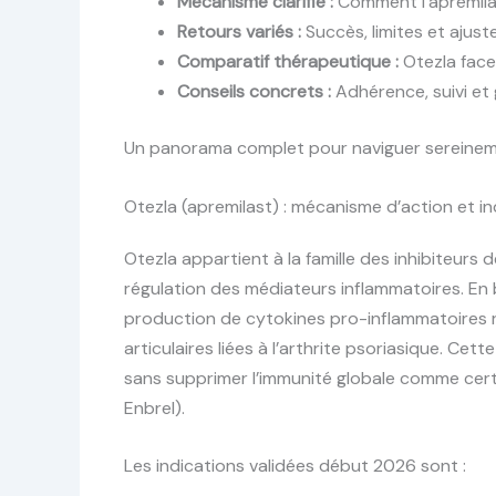
Mécanisme clarifié :
Comment l’aprémilas
Retours variés :
Succès, limites et ajust
Comparatif thérapeutique :
Otezla face 
Conseils concrets :
Adhérence, suivi et 
Un panorama complet pour naviguer sereineme
Otezla (apremilast) : mécanisme d’action et in
Otezla appartient à la famille des inhibiteur
régulation des médiateurs inflammatoires. En b
production de cytokines pro-inflammatoires 
articulaires liées à l’arthrite psoriasique. Ce
sans supprimer l’immunité globale comme cert
Enbrel).
Les indications validées début 2026 sont :