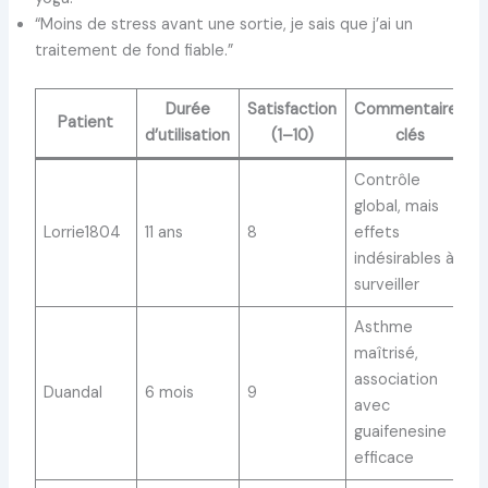
“Moins de stress avant une sortie, je sais que j’ai un
traitement de fond fiable.”
Durée
Satisfaction
Commentaires
Patient
d’utilisation
(1–10)
clés
Contrôle
global, mais
Lorrie1804
11 ans
8
effets
indésirables à
surveiller
Asthme
maîtrisé,
association
Duandal
6 mois
9
avec
guaifenesine
efficace