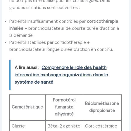
ne doit pas être utilisé pour les crises aiguës. Deux
grandes situations sont couvertes :
Patients insuffisamment contrôlés par
corticothérapie
inhalée
+ bronchodilatateur de courte durée d’action à
la demande.
Patients stabilisés par corticothérapie +
bronchodilatateur longue durée d’action en continu.
A lire aussi :
Comprendre le rôle des health
information exchange organizations dans le
système de santé
Formotérol
Béclométhasone
Caractéristique
fumarate
dipropionate
dihydraté
Classe
Bêta-2 agoniste
Corticostéroïde