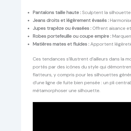
Pantalons taille haute :
Sculptent la silhouette
Jeans droits et légèrement évasés :
Harmonise
Jupes trapèze ou évasées :
Offrent aisance et
Robes portefeuille ou coupe empire :
Marquent 
Matières mates et fluides :
Apportent légèreté
Ces tendances s’illustrent d’ailleurs dans la
portés par des icônes du style qui démontren
flatteurs, y compris pour les silhouettes géné
d’une ligne de fuite bien pensée : un pli cent
métamorphoser une silhouette.