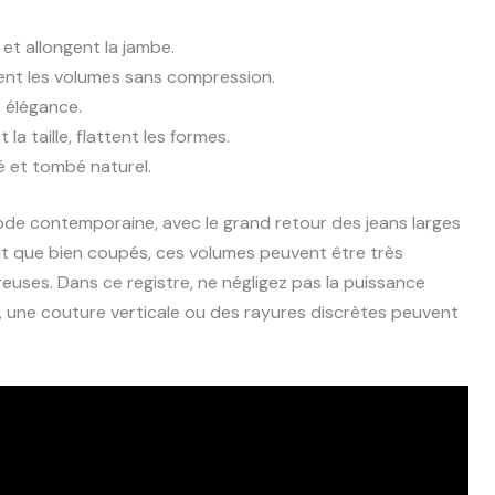
 et allongent la jambe.
nt les volumes sans compression.
 élégance.
la taille, flattent les formes.
 et tombé naturel.
 mode contemporaine, avec le grand retour des jeans larges
t que bien coupés, ces volumes peuvent être très
reuses. Dans ce registre, ne négligez pas la puissance
ral, une couture verticale ou des rayures discrètes peuvent