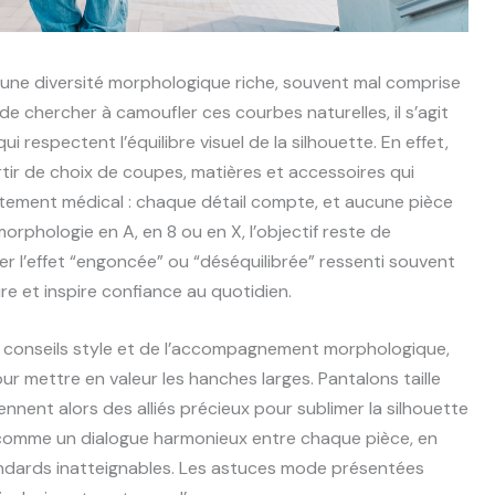
une diversité morphologique riche, souvent mal comprise
de chercher à camoufler ces courbes naturelles, il s’agit
 respectent l’équilibre visuel de la silhouette. En effet,
tir de choix de coupes, matières et accessoires qui
tement médical : chaque détail compte, et aucune pièce
 morphologie en A, en 8 ou en X, l’objectif reste de
ter l’effet “engoncée” ou “déséquilibrée” ressenti souvent
re et inspire confiance au quotidien.
es conseils style et de l’accompagnement morphologique,
 mettre en valeur les hanches larges. Pantalons taille
iennent alors des alliés précieux pour sublimer la silhouette
 comme un dialogue harmonieux entre chaque pièce, en
andards inatteignables. Les astuces mode présentées