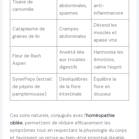
Tisane de
abdominales,
anti-
camomille
spasmes
inflammatoire
Détend les
Cataplasme de
Crampes
muscles et
graines de lin
abdominales
apaise vite
Anxiété liée
Harmonise les
Fleur de Bach
aux troubles
émotions,
Aspen
digestifs
calme l’esprit
SynerPeps (extrait
Déséquilibres
Équilibre la
de pépins de
de la flore
flore en
pamplemousse)
intestinale
douceur
Ces soins naturels, conjugués avec l’
homéopathie
ciblée
, permettent de réduire efficacement les
symptômes tout en respectant la physiologie du corps
et favorisent un retour au bien-être intestinal durable.