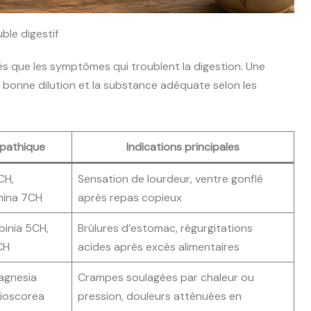
ble digestif
s que les symptômes qui troublent la digestion. Une
a bonne dilution et la substance adéquate selon les
pathique
Indications principales
CH,
Sensation de lourdeur, ventre gonflé
hina 7CH
après repas copieux
binia 5CH,
Brûlures d’estomac, régurgitations
CH
acides après excès alimentaires
agnesia
Crampes soulagées par chaleur ou
ioscorea
pression, douleurs atténuées en