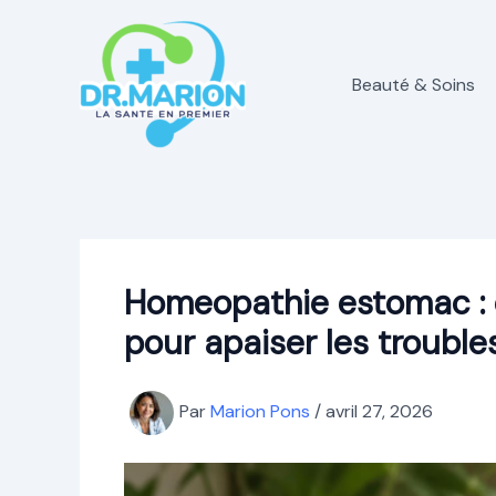
Aller
au
contenu
Beauté & Soins
Homeopathie estomac : q
pour apaiser les troubles
Par
Marion Pons
/
avril 27, 2026