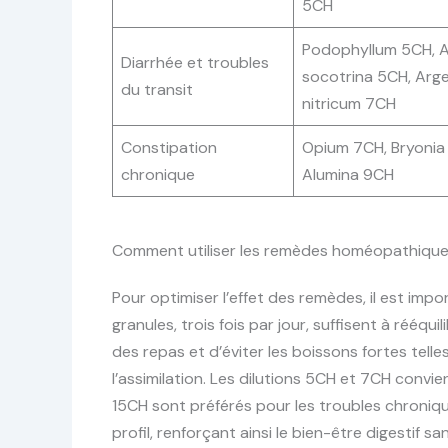
5CH
Podophyllum 5CH, A
Diarrhée et troubles
socotrina 5CH, Arg
du transit
nitricum 7CH
Constipation
Opium 7CH, Bryonia
chronique
Alumina 9CH
Comment utiliser les remèdes homéopathique
Pour optimiser l’effet des remèdes, il est imp
granules, trois fois par jour, suffisent à rééqui
des repas et d’éviter les boissons fortes telle
l’assimilation. Les dilutions 5CH et 7CH con
15CH sont préférés pour les troubles chroniq
profil, renforçant ainsi le bien-être digestif s