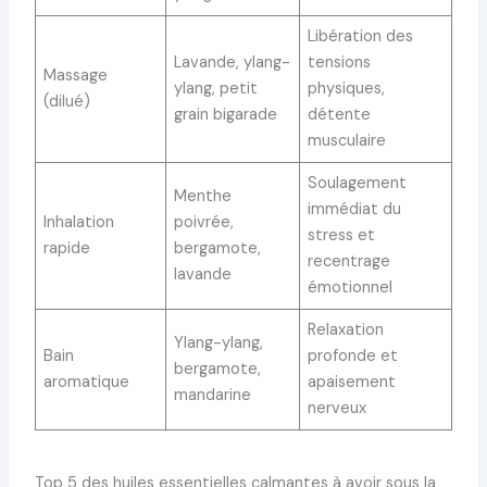
Libération des
Lavande, ylang-
tensions
Massage
ylang, petit
physiques,
(dilué)
grain bigarade
détente
musculaire
Soulagement
Menthe
immédiat du
Inhalation
poivrée,
stress et
rapide
bergamote,
recentrage
lavande
émotionnel
Relaxation
Ylang-ylang,
Bain
profonde et
bergamote,
aromatique
apaisement
mandarine
nerveux
Top 5 des huiles essentielles calmantes à avoir sous la