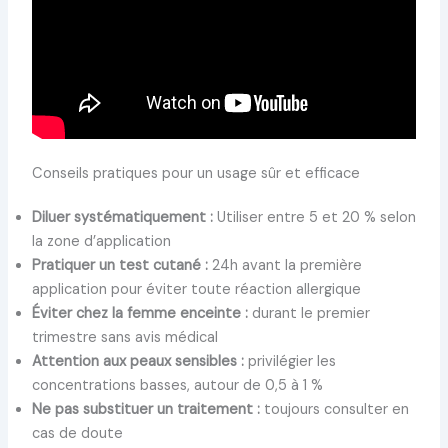
Conseils pratiques pour un usage sûr et efficace
Diluer systématiquement :
Utiliser entre 5 et 20 % selon
la zone d’application
Pratiquer un test cutané :
24h avant la première
application pour éviter toute réaction allergique
Éviter chez la femme enceinte :
durant le premier
trimestre sans avis médical
Attention aux peaux sensibles :
privilégier les
concentrations basses, autour de 0,5 à 1 %
Ne pas substituer un traitement :
toujours consulter en
cas de doute