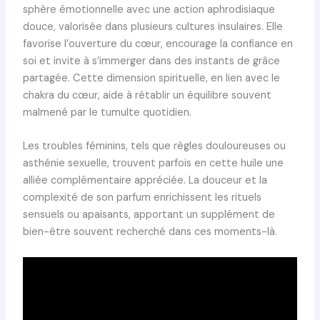
sphère émotionnelle avec une action aphrodisiaque
douce, valorisée dans plusieurs cultures insulaires. Elle
favorise l’ouverture du cœur, encourage la confiance en
soi et invite à s’immerger dans des instants de grâce
partagée. Cette dimension spirituelle, en lien avec le
chakra du cœur, aide à rétablir un équilibre souvent
malmené par le tumulte quotidien.
Les troubles féminins, tels que règles douloureuses ou
asthénie sexuelle, trouvent parfois en cette huile une
alliée complémentaire appréciée. La douceur et la
complexité de son parfum enrichissent les rituels
sensuels ou apaisants, apportant un supplément de
bien-être souvent recherché dans ces moments-là.