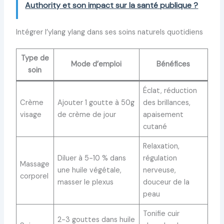
Authority et son impact sur la santé publique ?
Intégrer l’ylang ylang dans ses soins naturels quotidiens
Type de
Mode d’emploi
Bénéfices
soin
Éclat, réduction
Crème
Ajouter 1 goutte à 50g
des brillances,
visage
de crème de jour
apaisement
cutané
Relaxation,
Diluer à 5-10 % dans
régulation
Massage
une huile végétale,
nerveuse,
corporel
masser le plexus
douceur de la
peau
Tonifie cuir
2-3 gouttes dans huile