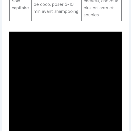
Soin
chevelu, cheveux
de coco, poser 5-10
capillaire
plus brillants et
min avant shampooing
souples