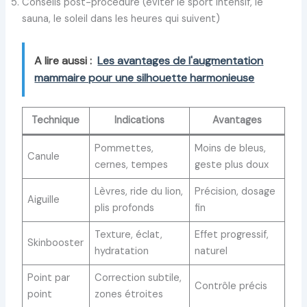
Conseils post-procédure (éviter le sport intensif, le
sauna, le soleil dans les heures qui suivent)
A lire aussi :
Les avantages de l'augmentation
mammaire pour une silhouette harmonieuse
Technique
Indications
Avantages
Pommettes,
Moins de bleus,
Canule
cernes, tempes
geste plus doux
Lèvres, ride du lion,
Précision, dosage
Aiguille
plis profonds
fin
Texture, éclat,
Effet progressif,
Skinbooster
hydratation
naturel
Point par
Correction subtile,
Contrôle précis
point
zones étroites