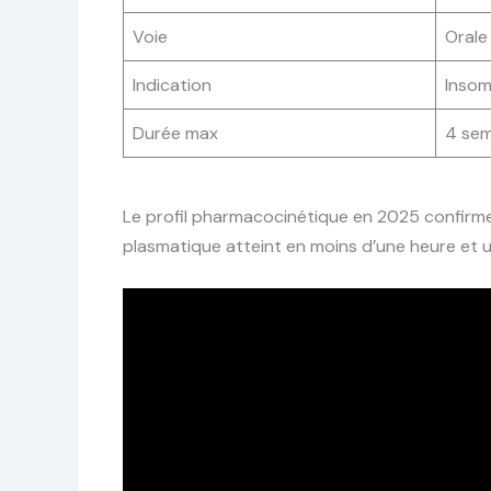
Voie
Orale
Indication
Insom
Durée max
4 sem
Le profil pharmacocinétique en 2025 confirme
plasmatique atteint en moins d’une heure et u