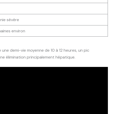
nie sévère
aines environ
 une demi-vie moyenne de 10 à 12 heures, un pic
ne élimination principalement hépatique.