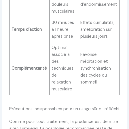
douleurs
d’endormissement
musculaires
30 minutes
Effets cumulatifs,
Temps d’action
à 1 heure
amélioration sur
après prise
plusieurs jours
Optimal
associé à
Favorise
des
méditation et
Complémentarité
techniques
synchronisation
de
des cycles du
relaxation
sommeil
musculaire
Précautions indispensables pour un usage sûr et réfléchi
Comme pour tout traitement, la prudence est de mise
avec Lumirelax. La posologie recommandée reste de