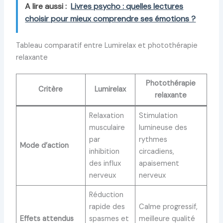
A lire aussi :
Livres psycho : quelles lectures
choisir pour mieux comprendre ses émotions ?
Tableau comparatif entre Lumirelax et photothérapie
relaxante
Photothérapie
Critère
Lumirelax
relaxante
Relaxation
Stimulation
musculaire
lumineuse des
par
rythmes
Mode d’action
inhibition
circadiens,
des influx
apaisement
nerveux
nerveux
Réduction
rapide des
Calme progressif,
Effets attendus
spasmes et
meilleure qualité