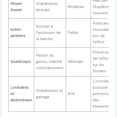
Maintien de
Moyen
Stabilisation
Modérée
l’équilibre en
fessier
latérale
mouvement
Assistance
Soutien à
Ischio-
musculaire
l’extension de
Faible
jambiers
lors de
la hanche
l’effort
Préservation
Flexion du
de l’effort
Quadriceps
genou, relâché
Minimale
sur les
volontairement
fessiers
Contrôle
Lombaires
postural et
Stabilisation et
et
N/A
prévention
gainage
abdominaux
des
blessures